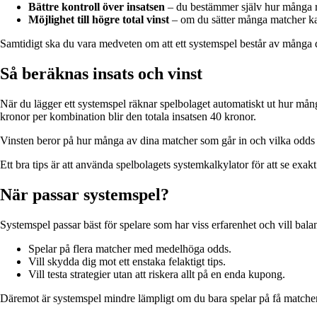
Bättre kontroll över insatsen
– du bestämmer själv hur många rä
Möjlighet till högre total vinst
– om du sätter många matcher kan
Samtidigt ska du vara medveten om att ett systemspel består av många del
Så beräknas insats och vinst
När du lägger ett systemspel räknar spelbolaget automatiskt ut hur mån
kronor per kombination blir den totala insatsen 40 kronor.
Vinsten beror på hur många av dina matcher som går in och vilka odds de
Ett bra tips är att använda spelbolagets systemkalkylator för att se exakt
När passar systemspel?
Systemspel passar bäst för spelare som har viss erfarenhet och vill bala
Spelar på flera matcher med medelhöga odds.
Vill skydda dig mot ett enstaka felaktigt tips.
Vill testa strategier utan att riskera allt på en enda kupong.
Däremot är systemspel mindre lämpligt om du bara spelar på få matcher 