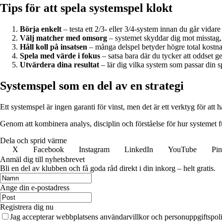
Tips för att spela systemspel klokt
Börja enkelt
– testa ett 2/3- eller 3/4-system innan du går vidare 
Välj matcher med omsorg
– systemet skyddar dig mot misstag, 
Håll koll på insatsen
– många delspel betyder högre total kostna
Spela med värde i fokus
– satsa bara där du tycker att oddset ge
Utvärdera dina resultat
– lär dig vilka system som passar din sp
Systemspel som en del av en strategi
Ett systemspel är ingen garanti för vinst, men det är ett verktyg för att h
Genom att kombinera analys, disciplin och förståelse för hur systemet 
Dela och sprid värme
X
Facebook
Instagram
LinkedIn
YouTube
Pin
Anmäl dig till nyhetsbrevet
Bli en del av klubben och få goda råd direkt i din inkorg – helt gratis.
Ange din e-postadress
Registrera dig nu
Jag accepterar webbplatsens användarvillkor och personuppgiftspoli