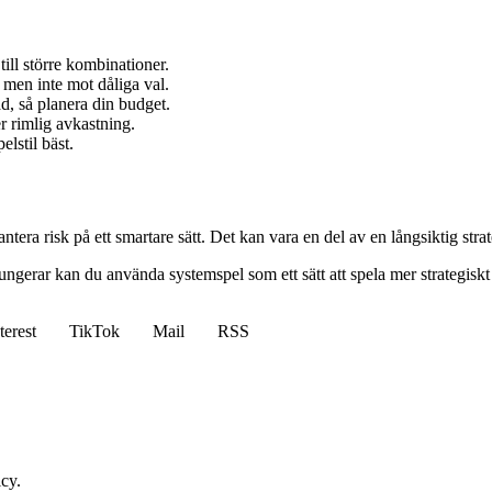
till större kombinationer.
men inte mot dåliga val.
d, så planera din budget.
r rimlig avkastning.
elstil bäst.
antera risk på ett smartare sätt. Det kan vara en del av en långsiktig stra
fungerar kan du använda systemspel som ett sätt att spela mer strategis
terest
TikTok
Mail
RSS
cy.