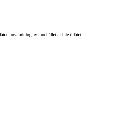
ten användning av innehållet är inte tillåtet.