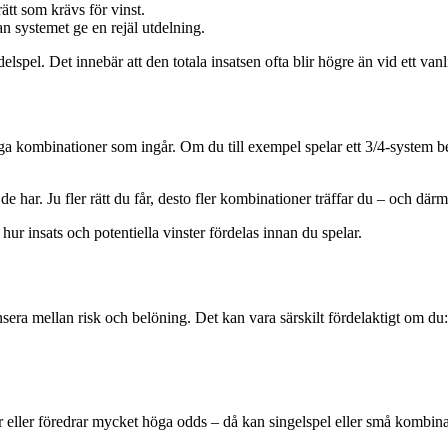
tt som krävs för vinst.
 systemet ge en rejäl utdelning.
spel. Det innebär att den totala insatsen ofta blir högre än vid ett van
ga kombinationer som ingår. Om du till exempel spelar ett 3/4-system be
 har. Ju fler rätt du får, desto fler kombinationer träffar du – och där
 hur insats och potentiella vinster fördelas innan du spelar.
nsera mellan risk och belöning. Det kan vara särskilt fördelaktigt om du:
eller föredrar mycket höga odds – då kan singelspel eller små kombinat