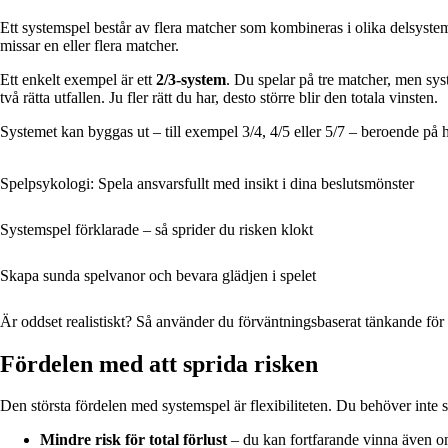
Ett systemspel består av flera matcher som kombineras i olika delsystem. 
missar en eller flera matcher.
Ett enkelt exempel är ett
2/3-system
. Du spelar på tre matcher, men sys
två rätta utfallen. Ju fler rätt du har, desto större blir den totala vinsten.
Systemet kan byggas ut – till exempel 3/4, 4/5 eller 5/7 – beroende på 
Spelpsykologi: Spela ansvarsfullt med insikt i dina beslutsmönster
Systemspel förklarade – så sprider du risken klokt
Skapa sunda spelvanor och bevara glädjen i spelet
Är oddset realistiskt? Så använder du förväntningsbaserat tänkande för
Fördelen med att sprida risken
Den största fördelen med systemspel är flexibiliteten. Du behöver inte sät
Mindre risk för total förlust
– du kan fortfarande vinna även o