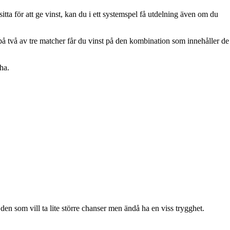
itta för att ge vinst, kan du i ett systemspel få utdelning även om du
på två av tre matcher får du vinst på den kombination som innehåller de
ha.
 den som vill ta lite större chanser men ändå ha en viss trygghet.