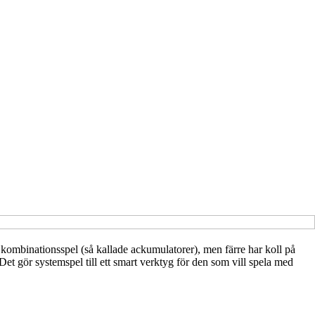
h kombinationsspel (så kallade ackumulatorer), men färre har koll på
 Det gör systemspel till ett smart verktyg för den som vill spela med