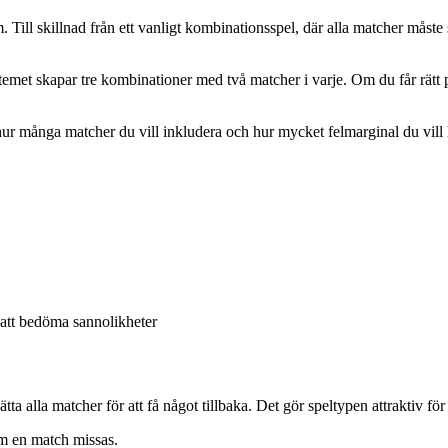
Till skillnad från ett vanligt kombinationsspel, där alla matcher måste s
temet skapar tre kombinationer med två matcher i varje. Om du får rätt 
hur många matcher du vill inkludera och hur mycket felmarginal du vill 
 att bedöma sannolikheter
ta alla matcher för att få något tillbaka. Det gör speltypen attraktiv för
m en match missas.