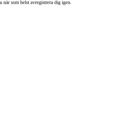
 när som helst avregistrera dig igen.