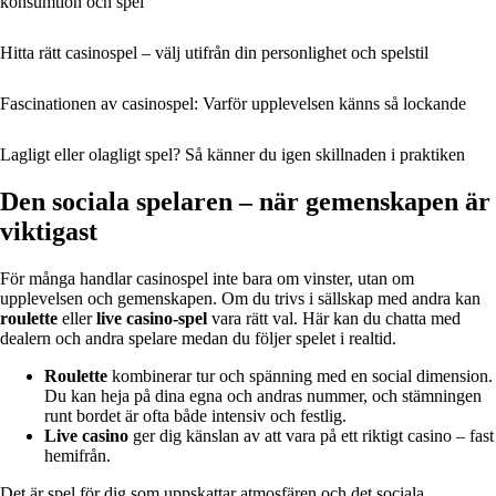
konsumtion och spel
Hitta rätt casinospel – välj utifrån din personlighet och spelstil
Fascinationen av casinospel: Varför upplevelsen känns så lockande
Lagligt eller olagligt spel? Så känner du igen skillnaden i praktiken
Den sociala spelaren – när gemenskapen är
viktigast
För många handlar casinospel inte bara om vinster, utan om
upplevelsen och gemenskapen. Om du trivs i sällskap med andra kan
roulette
eller
live casino-spel
vara rätt val. Här kan du chatta med
dealern och andra spelare medan du följer spelet i realtid.
Roulette
kombinerar tur och spänning med en social dimension.
Du kan heja på dina egna och andras nummer, och stämningen
runt bordet är ofta både intensiv och festlig.
Live casino
ger dig känslan av att vara på ett riktigt casino – fast
hemifrån.
Det är spel för dig som uppskattar atmosfären och det sociala