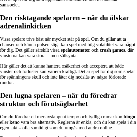
samspelet.
Den risktagande spelaren – när du älskar
adrenalinkicken
Vissa spelare trivs bäst när mycket står på spel. Om du gillar att ta
chanser och känna pulsen stiga kan spel med hög volatilitet vara något
för dig. Det gäller särskilt vissa
spelautomater
och
crash games
, där
vinsterna kan vara stora – men sällsynta.
Här gäller det att kunna hantera osäkerhet och acceptera att både
vinster och förluster kan variera kraftigt. Det är spel för dig som spelar
för spänningens skull och inte låter dig nedslås av några förlorade
rundor.
Den lugna spelaren – när du föredrar
struktur och förutsägbarhet
Om du föredrar ett mer avslappnat tempo och tydliga ramar kan
bingo
eller
keno
vara bra alternativ. Reglerna är enkla, och du kan spela i din
egen takt – ofta samtidigt som du umgås med andra online.