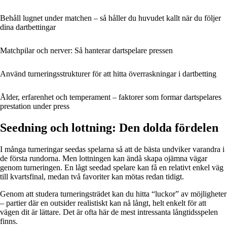
Behåll lugnet under matchen – så håller du huvudet kallt när du följer
dina dartbettingar
Matchpilar och nerver: Så hanterar dartspelare pressen
Använd turneringsstrukturer för att hitta överraskningar i dartbetting
Ålder, erfarenhet och temperament – faktorer som formar dartspelares
prestation under press
Seedning och lottning: Den dolda fördelen
I många turneringar seedas spelarna så att de bästa undviker varandra i
de första rundorna. Men lottningen kan ändå skapa ojämna vägar
genom turneringen. En lågt seedad spelare kan få en relativt enkel väg
till kvartsfinal, medan två favoriter kan mötas redan tidigt.
Genom att studera turneringsträdet kan du hitta “luckor” av möjligheter
– partier där en outsider realistiskt kan nå långt, helt enkelt för att
vägen dit är lättare. Det är ofta här de mest intressanta långtidsspelen
finns.