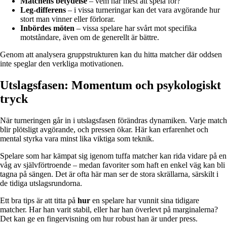
Matchens betydelse
– vem har mest att spela för?
Leg-differens
– i vissa turneringar kan det vara avgörande hur
stort man vinner eller förlorar.
Inbördes möten
– vissa spelare har svårt mot specifika
motståndare, även om de generellt är bättre.
Genom att analysera gruppstrukturen kan du hitta matcher där oddsen
inte speglar den verkliga motivationen.
Utslagsfasen: Momentum och psykologiskt
tryck
När turneringen går in i utslagsfasen förändras dynamiken. Varje match
blir plötsligt avgörande, och pressen ökar. Här kan erfarenhet och
mental styrka vara minst lika viktiga som teknik.
Spelare som har kämpat sig igenom tuffa matcher kan rida vidare på en
våg av självförtroende – medan favoriter som haft en enkel väg kan bli
tagna på sängen. Det är ofta här man ser de stora skrällarna, särskilt i
de tidiga utslagsrundorna.
Ett bra tips är att titta på
hur
en spelare har vunnit sina tidigare
matcher. Har han varit stabil, eller har han överlevt på marginalerna?
Det kan ge en fingervisning om hur robust han är under press.