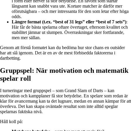
i form eller nerver få stor betydelse. En favorit som startar
långsamt kan snabbt vara ute. Kortare matcher är därför mer
oförutsägbara – och mer intressanta för den som letar efter höga
odds.
Längre format (t.ex. “best of 31 legs” eller “best of 7 sets”)
:
Här får de bästa spelarna oftare övertaget, eftersom kvalitet och
stabilitet jämnar ut slumpen. Överraskningar sker fortfarande,
men mer sällan.
Genom att förstå formatet kan du bedöma hur stor chans en outsider
har att slå igenom. Det är en av de mest förbisedda faktorerna i
dartbetting.
Gruppspel: När motivation och matematik
spelar roll
I turneringar med gruppspel – som Grand Slam of Darts – kan
motivation och kampplaner få stor betydelse. En spelare som redan är
klar för avancemang kan ta det lugnare, medan en annan kämpar för att
överleva. Det kan skapa oväntade resultat som inte alltid speglar
spelarnas faktiska nivå.
Håll koll på: