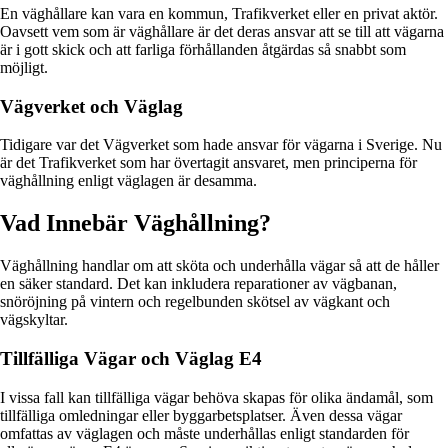
En väghållare kan vara en kommun, Trafikverket eller en privat aktör.
Oavsett vem som är väghållare är det deras ansvar att se till att vägarna
är i gott skick och att farliga förhållanden åtgärdas så snabbt som
möjligt.
Vägverket och Väglag
Tidigare var det Vägverket som hade ansvar för vägarna i Sverige. Nu
är det Trafikverket som har övertagit ansvaret, men principerna för
väghållning enligt väglagen är desamma.
Vad Innebär Väghållning?
Väghållning handlar om att sköta och underhålla vägar så att de håller
en säker standard. Det kan inkludera reparationer av vägbanan,
snöröjning på vintern och regelbunden skötsel av vägkant och
vägskyltar.
Tillfälliga Vägar och Väglag E4
I vissa fall kan tillfälliga vägar behöva skapas för olika ändamål, som
tillfälliga omledningar eller byggarbetsplatser. Även dessa vägar
omfattas av väglagen och måste underhållas enligt standarden för