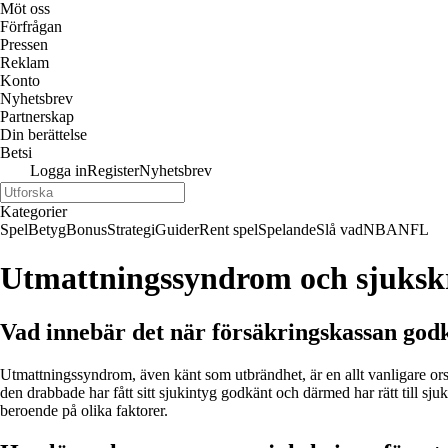
Möt oss
Förfrågan
Pressen
Reklam
Konto
Nyhetsbrev
Partnerskap
Din berättelse
Betsi
Logga in
Register
Nyhetsbrev
Kategorier
Spel
Betyg
Bonus
Strategi
Guider
Rent spel
Spelande
Slå vad
NBA
NFL
Utmattningssyndrom och sjukskr
Vad innebär det när försäkringskassan god
Utmattningssyndrom, även känt som utbrändhet, är en allt vanligare orsa
den drabbade har fått sitt sjukintyg godkänt och därmed har rätt till sju
beroende på olika faktorer.