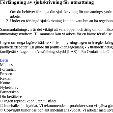
Förlängning av sjukskrivning för utmattning
Om du behöver förlänga din sjukskrivning för utmattningssyndrom är 
arbete.
Under en förlängd sjukskrivning kan det vara bra att ha regelbund
Sammanfattningsvis är det viktigt att vara öppen och ärlig om din hälso
utmattningssyndrom. Tillsammans kan vi arbeta för en bättre förståelse
Lagen om unga lagöverträdare
•
Privatuthyrningslagen och regler krin
partiledardebatter: En guide till politiskt engagemang
•
Yttrandefrihetsg
familjerätt
•
Lagen om Anställningsskydd (LAS) – En Omfattande Guid
Betsi
Möt oss
Förfrågan
Pressen
Reklam
Konto
Nyhetsbrev
Partnerskap
Din berättelse
© Ingen reproduktion utan tillstånd.
© Innehållet är skyddat. Vi rekommenderar produkter som vi själva går 
© Copyright tillhör oss och allt innehåll är skyddat. Vi arbetar med utva