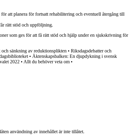
r att planera för fortsatt rehabilitering och eventuell återgång till
år rätt stöd och uppföljning.
ner som ges för att få rätt stöd och hjälp under en sjukskrivning för
t och sänkning av reduktionsplikten
•
Riksdagsdebatter och
dagsbiblioteket
•
Äktenskapsbalken: En djupdykning i svensk
 valet 2022
•
Allt du behöver veta om
•
ten användning av innehållet är inte tillåtet.