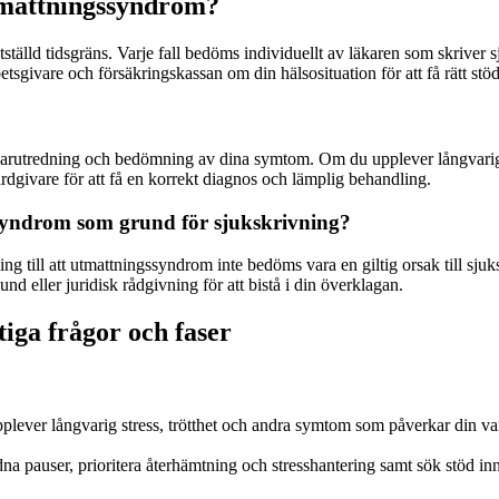
tmattningssyndrom?
tställd tidsgräns. Varje fall bedöms individuellt av läkaren som skriver
tsgivare och försäkringskassan om din hälsosituation för att få rätt stö
karutredning och bedömning av dina symtom. Om du upplever långvarig tr
vårdgivare för att få en korrekt diagnos och lämplig behandling.
syndrom som grund för sjukskrivning?
ill att utmattningssyndrom inte bedöms vara en giltig orsak till sjuksk
d eller juridisk rådgivning för att bistå i din överklagan.
iga frågor och faser
upplever långvarig stress, trötthet och andra symtom som påverkar din va
 pauser, prioritera återhämtning och stresshantering samt sök stöd inna