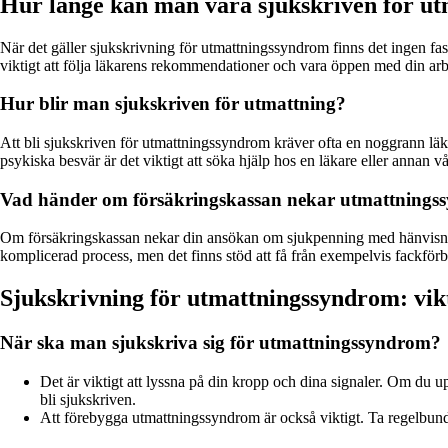
Hur länge kan man vara sjukskriven för u
När det gäller sjukskrivning för utmattningssyndrom finns det ingen fas
viktigt att följa läkarens rekommendationer och vara öppen med din arbe
Hur blir man sjukskriven för utmattning?
Att bli sjukskriven för utmattningssyndrom kräver ofta en noggrann lä
psykiska besvär är det viktigt att söka hjälp hos en läkare eller annan 
Vad händer om försäkringskassan nekar utmattnings
Om försäkringskassan nekar din ansökan om sjukpenning med hänvisning t
komplicerad process, men det finns stöd att få från exempelvis fackförbun
Sjukskrivning för utmattningssyndrom: vikt
När ska man sjukskriva sig för utmattningssyndrom?
Det är viktigt att lyssna på din kropp och dina signaler. Om du 
bli sjukskriven.
Att förebygga utmattningssyndrom är också viktigt. Ta regelbundna