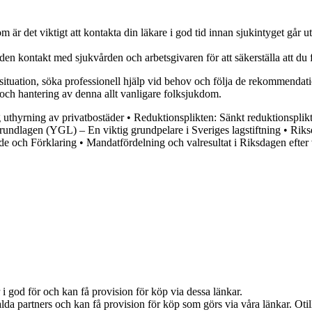
det viktigt att kontakta din läkare i god tid innan sjukintyget går ut fö
en kontakt med sjukvården och arbetsgivaren för att säkerställa att du f
situation, söka professionell hjälp vid behov och följa de rekommendatio
 och hantering av denna allt vanligare folksjukdom.
g uthyrning av privatbostäder
•
Reduktionsplikten: Sänkt reduktionsplik
rundlagen (YGL) – En viktig grundpelare i Sveriges lagstiftning
•
Riks
e och Förklaring
•
Mandatfördelning och valresultat i Riksdagen efter
i god för och kan få provision för köp via dessa länkar.
lda partners och kan få provision för köp som görs via våra länkar. Otillå