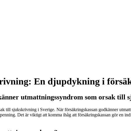
ivning: En djupdykning i försäk
känner utmattningssyndrom som orsak till s
k till sjukskrivning i Sverige. När försäkringskassan godkänner utmattn
kpenning. Det är viktigt att komma ihåg att försäkringskassan gör en indi