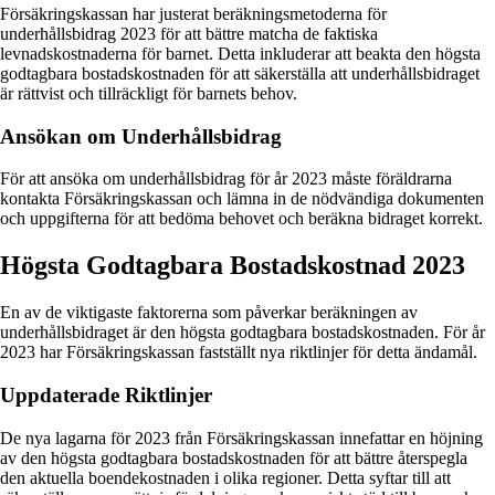
Försäkringskassan har justerat beräkningsmetoderna för
underhållsbidrag 2023 för att bättre matcha de faktiska
levnadskostnaderna för barnet. Detta inkluderar att beakta den högsta
godtagbara bostadskostnaden för att säkerställa att underhållsbidraget
är rättvist och tillräckligt för barnets behov.
Ansökan om Underhållsbidrag
För att ansöka om underhållsbidrag för år 2023 måste föräldrarna
kontakta Försäkringskassan och lämna in de nödvändiga dokumenten
och uppgifterna för att bedöma behovet och beräkna bidraget korrekt.
Högsta Godtagbara Bostadskostnad 2023
En av de viktigaste faktorerna som påverkar beräkningen av
underhållsbidraget är den högsta godtagbara bostadskostnaden. För år
2023 har Försäkringskassan fastställt nya riktlinjer för detta ändamål.
Uppdaterade Riktlinjer
De nya lagarna för 2023 från Försäkringskassan innefattar en höjning
av den högsta godtagbara bostadskostnaden för att bättre återspegla
den aktuella boendekostnaden i olika regioner. Detta syftar till att