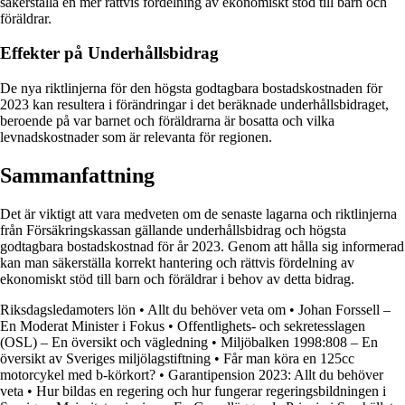
säkerställa en mer rättvis fördelning av ekonomiskt stöd till barn och
föräldrar.
Effekter på Underhållsbidrag
De nya riktlinjerna för den högsta godtagbara bostadskostnaden för
2023 kan resultera i förändringar i det beräknade underhållsbidraget,
beroende på var barnet och föräldrarna är bosatta och vilka
levnadskostnader som är relevanta för regionen.
Sammanfattning
Det är viktigt att vara medveten om de senaste lagarna och riktlinjerna
från Försäkringskassan gällande underhållsbidrag och högsta
godtagbara bostadskostnad för år 2023. Genom att hålla sig informerad
kan man säkerställa korrekt hantering och rättvis fördelning av
ekonomiskt stöd till barn och föräldrar i behov av detta bidrag.
Riksdagsledamoters lön
•
Allt du behöver veta om
•
Johan Forssell –
En Moderat Minister i Fokus
•
Offentlighets- och sekretesslagen
(OSL) – En översikt och vägledning
•
Miljöbalken 1998:808 – En
översikt av Sveriges miljölagstiftning
•
Får man köra en 125cc
motorcykel med b-körkort?
•
Garantipension 2023: Allt du behöver
veta
•
Hur bildas en regering och hur fungerar regeringsbildningen i