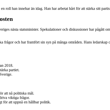
 roll han innehar än idag. Han har arbetat hårt för att stärka sitt parti
osten
riges nästa statsminister. Spekulationer och diskussioner har pågått om 
litiska frågor och har framfört sin syn på många områden. Hans ledarskap 
dan 2018.
tärka partiet.
Sverige.
r att nå politiska mål.
driva viktiga frågor.
för att uppnå en hållbar politik.