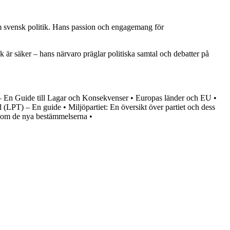
om svensk politik. Hans passion och engagemang för
k är säker – hans närvaro präglar politiska samtal och debatter på
– En Guide till Lagar och Konsekvenser
•
Europas länder och EU
•
d (LPT) – En guide
•
Miljöpartiet: En översikt över partiet och dess
 om de nya bestämmelserna
•