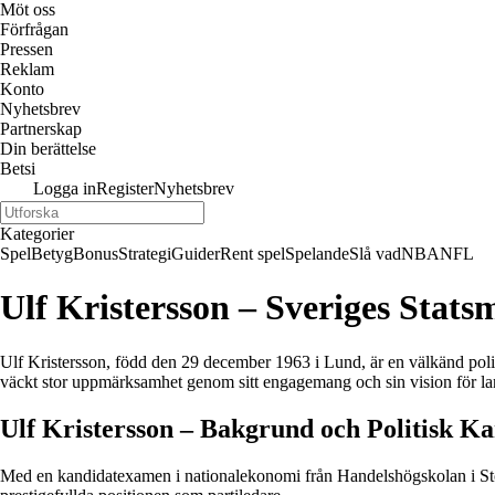
Möt oss
Förfrågan
Pressen
Reklam
Konto
Nyhetsbrev
Partnerskap
Din berättelse
Betsi
Logga in
Register
Nyhetsbrev
Kategorier
Spel
Betyg
Bonus
Strategi
Guider
Rent spel
Spelande
Slå vad
NBA
NFL
Ulf Kristersson – Sveriges Stats
Ulf Kristersson, född den 29 december 1963 i Lund, är en välkänd politi
väckt stor uppmärksamhet genom sitt engagemang och sin vision för la
Ulf Kristersson – Bakgrund och Politisk Ka
Med en kandidatexamen i nationalekonomi från Handelshögskolan i Stockh