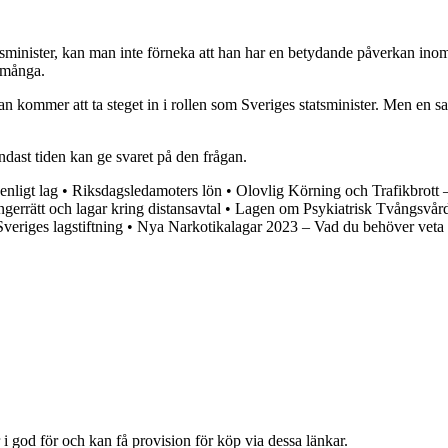
atsminister, kan man inte förneka att han har en betydande påverkan in
a många.
n kommer att ta steget in i rollen som Sveriges statsminister. Men en sa
ndast tiden kan ge svaret på den frågan.
enligt lag
•
Riksdagsledamoters lön
•
Olovlig Körning och Trafikbrott 
gerrätt och lagar kring distansavtal
•
Lagen om Psykiatrisk Tvångsvår
veriges lagstiftning
•
Nya Narkotikalagar 2023 – Vad du behöver veta
i god för och kan få provision för köp via dessa länkar.