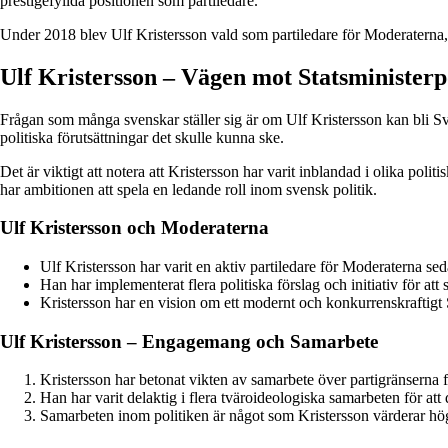
prestigefyllda positionen som partiledare.
Under 2018 blev Ulf Kristersson vald som partiledare för Moderaterna, en
Ulf Kristersson – Vägen mot Statsministerp
Frågan som många svenskar ställer sig är om Ulf Kristersson kan bli Sve
politiska förutsättningar det skulle kunna ske.
Det är viktigt att notera att Kristersson har varit inblandad i olika po
har ambitionen att spela en ledande roll inom svensk politik.
Ulf Kristersson och Moderaterna
Ulf Kristersson har varit en aktiv partiledare för Moderaterna se
Han har implementerat flera politiska förslag och initiativ för att s
Kristersson har en vision om ett modernt och konkurrenskraftigt 
Ulf Kristersson – Engagemang och Samarbete
Kristersson har betonat vikten av samarbete över partigränserna fö
Han har varit delaktig i flera tväroideologiska samarbeten för att 
Samarbeten inom politiken är något som Kristersson värderar högt 