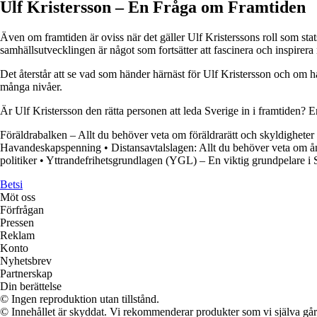
Ulf Kristersson – En Fråga om Framtiden
Även om framtiden är oviss när det gäller Ulf Kristerssons roll som st
samhällsutvecklingen är något som fortsätter att fascinera och inspirer
Det återstår att se vad som händer härnäst för Ulf Kristersson och om ha
många nivåer.
Är Ulf Kristersson den rätta personen att leda Sverige in i framtiden? E
Föräldrabalken – Allt du behöver veta om föräldrarätt och skyldigheter 
Havandeskapspenning
•
Distansavtalslagen: Allt du behöver veta om ån
politiker
•
Yttrandefrihetsgrundlagen (YGL) – En viktig grundpelare i S
Betsi
Möt oss
Förfrågan
Pressen
Reklam
Konto
Nyhetsbrev
Partnerskap
Din berättelse
© Ingen reproduktion utan tillstånd.
© Innehållet är skyddat. Vi rekommenderar produkter som vi själva går 