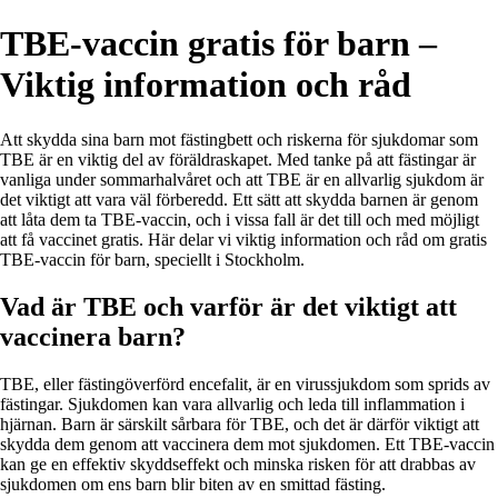
TBE-vaccin gratis för barn –
Viktig information och råd
Att skydda sina barn mot fästingbett och riskerna för sjukdomar som
TBE är en viktig del av föräldraskapet. Med tanke på att fästingar är
vanliga under sommarhalvåret och att TBE är en allvarlig sjukdom är
det viktigt att vara väl förberedd. Ett sätt att skydda barnen är genom
att låta dem ta TBE-vaccin, och i vissa fall är det till och med möjligt
att få vaccinet gratis. Här delar vi viktig information och råd om gratis
TBE-vaccin för barn, speciellt i Stockholm.
Vad är TBE och varför är det viktigt att
vaccinera barn?
TBE, eller fästingöverförd encefalit, är en virussjukdom som sprids av
fästingar. Sjukdomen kan vara allvarlig och leda till inflammation i
hjärnan. Barn är särskilt sårbara för TBE, och det är därför viktigt att
skydda dem genom att vaccinera dem mot sjukdomen. Ett TBE-vaccin
kan ge en effektiv skyddseffekt och minska risken för att drabbas av
sjukdomen om ens barn blir biten av en smittad fästing.