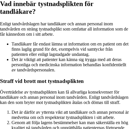
Vad innebär tystnadsplikten för
tandläkare?
Enligt tandvårdslagen har tandläkare och annan personal inom
tandvården en sträng tystnadsplikt som omfattar all information som de
får kännedom om i sitt arbete.
Tandläkare får endast lämna ut information om en patient om det
finns laglig grund för det, exempelvis vid samtycke från
patienten eller enligt lagstadgade undantag.
Det är viktigt att patienter kan känna sig trygga med att deras
personliga och medicinska information behandlas konfidentiellt
av tandvårdspersonalen.
Straff vid brott mot tystnadsplikten
Överträdelse av tystnadsplikten kan få allvarliga konsekvenser för
tandläkare och annan personal inom tandvården. Enligt tandvårdslagen
kan den som bryter mot tystnadsplikten åtalas och dömas till straff.
Det är därför av yttersta vikt att tandläkare och annan personal är
medvetna om och respekterar tystnadsplikten i sitt arbete.
Genom att följa lagens bestämmelser kan man säkerställa en hög
kvalitet på tandvården och upprätthålla patienternas förtroende