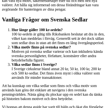
kan vara nya motiv, säkerhetsdetaljer eller till och med helt nya
valörer. Att hålla sig informerad om dessa förändringar kan vara
avgörande för hanteringen av dina pengar.
Vanliga Frågor om Svenska Sedlar
Hur länge gäller 100 kr-sedeln?
100 kr-sedeln är giltig tills Riksbanken beslutar att dra in den,
vilket kan meddelas i förväg. Generellt sett är det dock sällan
som sedlar dras in utan att det finns en lång övergångsperiod.
Vilka motiv finns på svenska sedlar?
Motiven på svenska sedlar varierar och kan inkludera kända
svenska personligheter, författare, konstnärer eller andra
betydelsefulla figurer.
Vilka sedlar finns i Sverige?
I Sverige cirkulerar bland annat 20 kr, 50 kr, 100 kr, 200 kr
och 500 kr-sedlar. Det finns även mynt i olika valörer som
används för mindre transaktioner.
Att ha kunskap om vilka sedlar som finns och vilka motiv som
används kan göra det enklare att navigera i den svenska
penningvärlden. Nästa gång du plockar upp en sedel kan du tänka
på historien bakom motivet och dess betydelse.
Vi hoppas att denna guide har varit till hjälp och ökat din förståelse