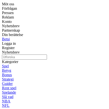
Möt oss
Förfrågan
Pressen
Reklam
Konto
Nyhetsbrev
Partnerskap
Din berättelse
Betsi
Logga in
Register
Nyhetsbrev
Kategorier
Spel
Betyg
Bonus
Strategi
Guider
Rent spel
Spelande
Slå vad
NBA
NFL