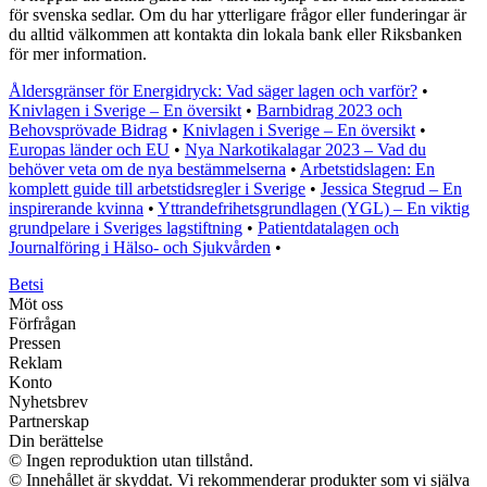
för svenska sedlar. Om du har ytterligare frågor eller funderingar är
du alltid välkommen att kontakta din lokala bank eller Riksbanken
för mer information.
Åldersgränser för Energidryck: Vad säger lagen och varför?
•
Knivlagen i Sverige – En översikt
•
Barnbidrag 2023 och
Behovsprövade Bidrag
•
Knivlagen i Sverige – En översikt
•
Europas länder och EU
•
Nya Narkotikalagar 2023 – Vad du
behöver veta om de nya bestämmelserna
•
Arbetstidslagen: En
komplett guide till arbetstidsregler i Sverige
•
Jessica Stegrud – En
inspirerande kvinna
•
Yttrandefrihetsgrundlagen (YGL) – En viktig
grundpelare i Sveriges lagstiftning
•
Patientdatalagen och
Journalföring i Hälso- och Sjukvården
•
Betsi
Möt oss
Förfrågan
Pressen
Reklam
Konto
Nyhetsbrev
Partnerskap
Din berättelse
© Ingen reproduktion utan tillstånd.
© Innehållet är skyddat. Vi rekommenderar produkter som vi själva