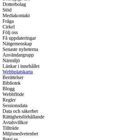
Dotterbolag
Stöd
Mediakontakt
Fråga
Cirkel
Följ oss
Få uppdateringar
Nätgemenskap
Senaste nyheterna
Användargrupp
Närmiljö
Länkar i innehållet
Webbplatskarta
Berättelser
Bibliotek
Blogg
Webbflöde
Regler
Sessionsdata
Data och säkerhet
Rättighetsförhållande
Avtalsvillkor
Tillträde
Miljömedvetenhet
Betsi.se