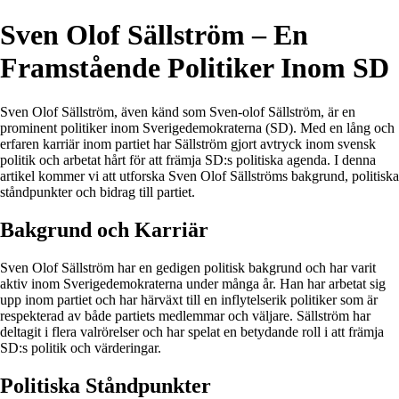
Sven Olof Sällström – En
Framstående Politiker Inom SD
Sven Olof Sällström, även känd som Sven-olof Sällström, är en
prominent politiker inom Sverigedemokraterna (SD). Med en lång och
erfaren karriär inom partiet har Sällström gjort avtryck inom svensk
politik och arbetat hårt för att främja SD:s politiska agenda. I denna
artikel kommer vi att utforska Sven Olof Sällströms bakgrund, politiska
ståndpunkter och bidrag till partiet.
Bakgrund och Karriär
Sven Olof Sällström har en gedigen politisk bakgrund och har varit
aktiv inom Sverigedemokraterna under många år. Han har arbetat sig
upp inom partiet och har härväxt till en inflytelserik politiker som är
respekterad av både partiets medlemmar och väljare. Sällström har
deltagit i flera valrörelser och har spelat en betydande roll i att främja
SD:s politik och värderingar.
Politiska Ståndpunkter