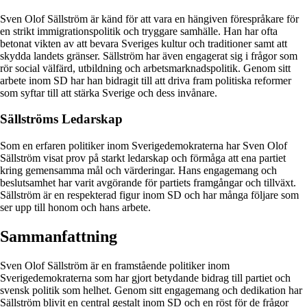
Sven Olof Sällström är känd för att vara en hängiven förespråkare för
en strikt immigrationspolitik och tryggare samhälle. Han har ofta
betonat vikten av att bevara Sveriges kultur och traditioner samt att
skydda landets gränser. Sällström har även engagerat sig i frågor som
rör social välfärd, utbildning och arbetsmarknadspolitik. Genom sitt
arbete inom SD har han bidragit till att driva fram politiska reformer
som syftar till att stärka Sverige och dess invånare.
Sällströms Ledarskap
Som en erfaren politiker inom Sverigedemokraterna har Sven Olof
Sällström visat prov på starkt ledarskap och förmåga att ena partiet
kring gemensamma mål och värderingar. Hans engagemang och
beslutsamhet har varit avgörande för partiets framgångar och tillväxt.
Sällström är en respekterad figur inom SD och har många följare som
ser upp till honom och hans arbete.
Sammanfattning
Sven Olof Sällström är en framstående politiker inom
Sverigedemokraterna som har gjort betydande bidrag till partiet och
svensk politik som helhet. Genom sitt engagemang och dedikation har
Sällström blivit en central gestalt inom SD och en röst för de frågor