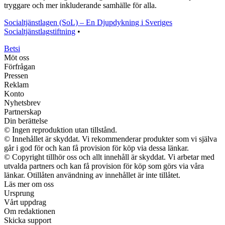
tryggare och mer inkluderande samhälle för alla.
Socialtjänstlagen (SoL) – En Djupdykning i Sveriges
Socialtjänstlagstiftning
•
Betsi
Möt oss
Förfrågan
Pressen
Reklam
Konto
Nyhetsbrev
Partnerskap
Din berättelse
© Ingen reproduktion utan tillstånd.
© Innehållet är skyddat. Vi rekommenderar produkter som vi själva
går i god för och kan få provision för köp via dessa länkar.
© Copyright tillhör oss och allt innehåll är skyddat. Vi arbetar med
utvalda partners och kan få provision för köp som görs via våra
länkar. Otillåten användning av innehållet är inte tillåtet.
Läs mer om oss
Ursprung
Vårt uppdrag
Om redaktionen
Skicka support