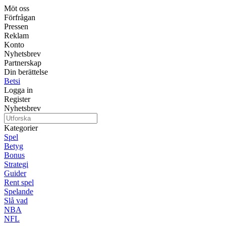
Möt oss
Förfrågan
Pressen
Reklam
Konto
Nyhetsbrev
Partnerskap
Din berättelse
Betsi
Logga in
Register
Nyhetsbrev
Kategorier
Spel
Betyg
Bonus
Strategi
Guider
Rent spel
Spelande
Slå vad
NBA
NFL