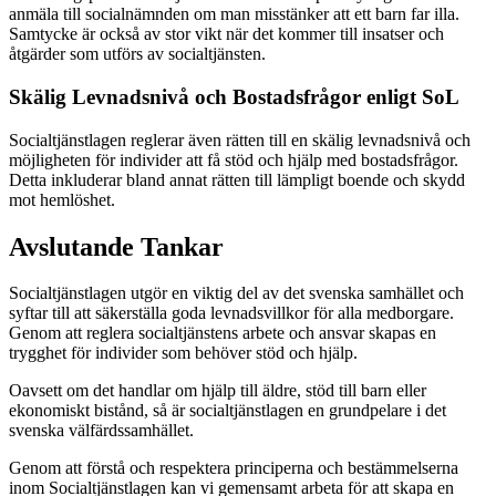
anmäla till socialnämnden om man misstänker att ett barn far illa.
Samtycke är också av stor vikt när det kommer till insatser och
åtgärder som utförs av socialtjänsten.
Skälig Levnadsnivå och Bostadsfrågor enligt SoL
Socialtjänstlagen reglerar även rätten till en skälig levnadsnivå och
möjligheten för individer att få stöd och hjälp med bostadsfrågor.
Detta inkluderar bland annat rätten till lämpligt boende och skydd
mot hemlöshet.
Avslutande Tankar
Socialtjänstlagen utgör en viktig del av det svenska samhället och
syftar till att säkerställa goda levnadsvillkor för alla medborgare.
Genom att reglera socialtjänstens arbete och ansvar skapas en
trygghet för individer som behöver stöd och hjälp.
Oavsett om det handlar om hjälp till äldre, stöd till barn eller
ekonomiskt bistånd, så är socialtjänstlagen en grundpelare i det
svenska välfärdssamhället.
Genom att förstå och respektera principerna och bestämmelserna
inom Socialtjänstlagen kan vi gemensamt arbeta för att skapa en