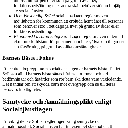
till bistånd för personer som på grund av ålder,
funktionsnedsättning eller andra skäl behöver stöd och hjälp
av socialtjänsten.
Hemtjänst enligt SoL:
Socialtjänstlagen reglerar även
möjligheten för kommunen att erbjuda hemtjänst till personer
som behöver stöd i det dagliga livet på grund av ålder eller
funktionsnedsättning.
Ekonomiskt bistånd enligt SoL:
Lagen reglerar även rätten till
ekonomiskt bistånd för personer som inte själva kan tillgodose
sin försörjning på grund av olika omständigheter.
Barnets Bästa i Fokus
Ett centralt begrepp inom socialtjänstlagen är barnets bästa. Enligt
SoL ska alltid barnets bästa sättas i främsta rummet och vid
bedömningar och åtgärder som rör barn ska detta vara vägledande.
Det handlar om att skydda barn mot övergrepp och se till deras
behov och rättigheter.
Samtycke och Anmälningsplikt enligt
Socialtjänstlagen
En viktig del av SoL är regleringen kring samtycke och
anmälningsplikt. Socialtjänsten har till exempel skyldighet att