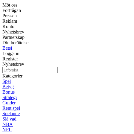
Möt oss
Förfrågan
Pressen
Reklam
Konto
Nyhetsbrev
Partnerskap
Din berättelse
Betsi
Logga in
Register
Nyhetsbrev
Kategorier
Spel
Betyg
Bonus
Strategi
Guider
Rent spel
Spelande
Slå vad
NBA
NFL