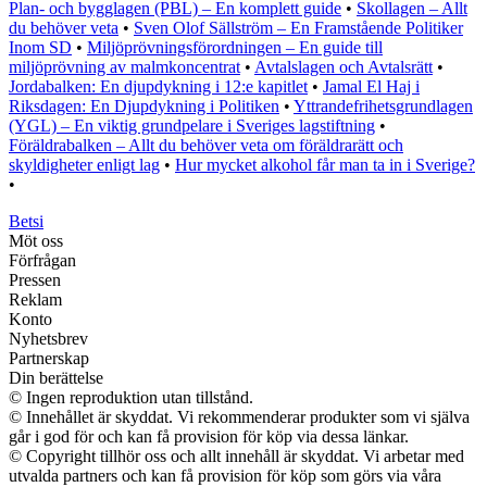
Plan- och bygglagen (PBL) – En komplett guide
•
Skollagen – Allt
du behöver veta
•
Sven Olof Sällström – En Framstående Politiker
Inom SD
•
Miljöprövningsförordningen – En guide till
miljöprövning av malmkoncentrat
•
Avtalslagen och Avtalsrätt
•
Jordabalken: En djupdykning i 12:e kapitlet
•
Jamal El Haj i
Riksdagen: En Djupdykning i Politiken
•
Yttrandefrihetsgrundlagen
(YGL) – En viktig grundpelare i Sveriges lagstiftning
•
Föräldrabalken – Allt du behöver veta om föräldrarätt och
skyldigheter enligt lag
•
Hur mycket alkohol får man ta in i Sverige?
•
Betsi
Möt oss
Förfrågan
Pressen
Reklam
Konto
Nyhetsbrev
Partnerskap
Din berättelse
© Ingen reproduktion utan tillstånd.
© Innehållet är skyddat. Vi rekommenderar produkter som vi själva
går i god för och kan få provision för köp via dessa länkar.
© Copyright tillhör oss och allt innehåll är skyddat. Vi arbetar med
utvalda partners och kan få provision för köp som görs via våra