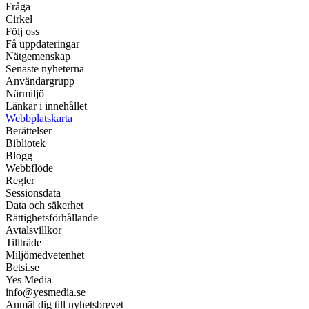
Fråga
Cirkel
Följ oss
Få uppdateringar
Nätgemenskap
Senaste nyheterna
Användargrupp
Närmiljö
Länkar i innehållet
Webbplatskarta
Berättelser
Bibliotek
Blogg
Webbflöde
Regler
Sessionsdata
Data och säkerhet
Rättighetsförhållande
Avtalsvillkor
Tillträde
Miljömedvetenhet
Betsi.se
Yes Media
info@yesmedia.se
Anmäl dig till nyhetsbrevet