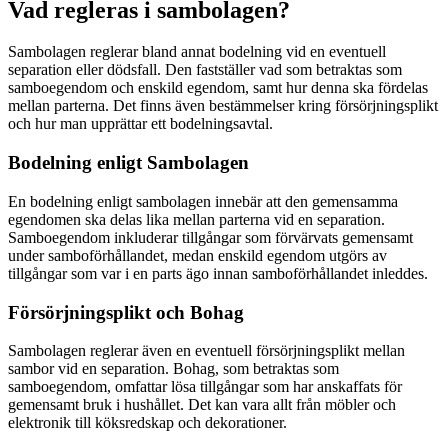
Vad regleras i sambolagen?
Sambolagen reglerar bland annat bodelning vid en eventuell
separation eller dödsfall. Den fastställer vad som betraktas som
samboegendom och enskild egendom, samt hur denna ska fördelas
mellan parterna. Det finns även bestämmelser kring försörjningsplikt
och hur man upprättar ett bodelningsavtal.
Bodelning enligt Sambolagen
En bodelning enligt sambolagen innebär att den gemensamma
egendomen ska delas lika mellan parterna vid en separation.
Samboegendom inkluderar tillgångar som förvärvats gemensamt
under samboförhållandet, medan enskild egendom utgörs av
tillgångar som var i en parts ägo innan samboförhållandet inleddes.
Försörjningsplikt och Bohag
Sambolagen reglerar även en eventuell försörjningsplikt mellan
sambor vid en separation. Bohag, som betraktas som
samboegendom, omfattar lösa tillgångar som har anskaffats för
gemensamt bruk i hushållet. Det kan vara allt från möbler och
elektronik till köksredskap och dekorationer.