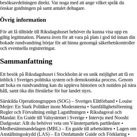
besöksavdelningen direkt. Var noga med att ange vilket språk du
önskar guidningen på samt antalet deltagare.
Övrig information
För att få tillträde till Riksdagshuset behöver du kunna visa upp en
giltig legitimation. Planera även för att vara på plats i god tid innan din
bokade rundvandring börjar för att hinna genomgå säkerhetskontroller
och eventuella registreringar.
Sammanfattning
Ett besök på Riksdagshuset i Stockholm är en unik möjlighet att få en
inblick i Sveriges politiska system och demokratiska process. Genom
att boka en rundvandring kan du uppleva historien och nutiden på nära
håll, samt öka din förståelse för hur landet styrs.
Särskilda Operationsgruppen (SOG) – Sveriges Elitförband
•
Louise
Meijer: En Stark Politiker inom Moderaterna
•
Samfällighetsförening
Regler och Förvaltning enligt Lagstiftningen
•
Riksdagsval och
Mandat: En Guide till Valsystemet i Sverige
•
Intervju med Nooshi
Dadgostar: Allt du behöver veta om Vänsterpartiets partiledare
•
Medbestämmandelagen (MBL) – En guide till arbetsrätten
•
Lagen om
Anställningsskydd (LAS) – En Omfattande Guide och Förklaring
•