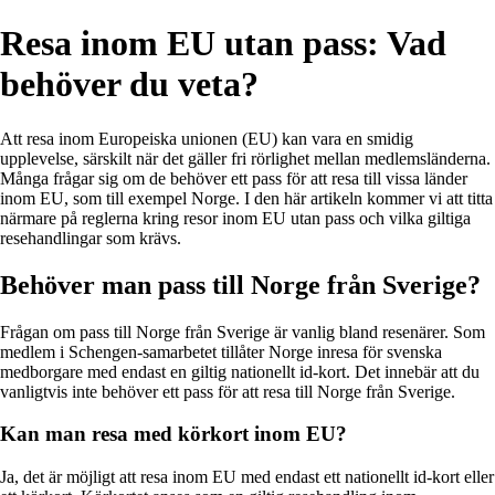
Resa inom EU utan pass: Vad
behöver du veta?
Att resa inom Europeiska unionen (EU) kan vara en smidig
upplevelse, särskilt när det gäller fri rörlighet mellan medlemsländerna.
Många frågar sig om de behöver ett pass för att resa till vissa länder
inom EU, som till exempel Norge. I den här artikeln kommer vi att titta
närmare på reglerna kring resor inom EU utan pass och vilka giltiga
resehandlingar som krävs.
Behöver man pass till Norge från Sverige?
Frågan om pass till Norge från Sverige är vanlig bland resenärer. Som
medlem i Schengen-samarbetet tillåter Norge inresa för svenska
medborgare med endast en giltig nationellt id-kort. Det innebär att du
vanligtvis inte behöver ett pass för att resa till Norge från Sverige.
Kan man resa med körkort inom EU?
Ja, det är möjligt att resa inom EU med endast ett nationellt id-kort eller