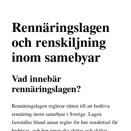
Rennäringslagen
och renskiljning
inom samebyar
Vad innebär
rennäringslagen?
Rennäringslagen reglerar rätten till att bedriva
rennäring inom samebyar i Sverige. Lagen
fastställer bland annat regler för hur renskötsel får
bedrivas, och hur renar ska skötas och skiljas.