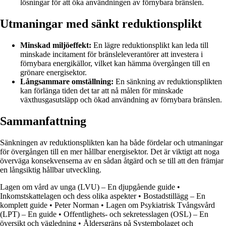
lösningar för att öka användningen av förnybara bränslen.
Utmaningar med sänkt reduktionsplikt
Minskad miljöeffekt:
En lägre reduktionsplikt kan leda till
minskade incitament för bränsleleverantörer att investera i
förnybara energikällor, vilket kan hämma övergången till en
grönare energisektor.
Långsammare omställning:
En sänkning av reduktionsplikten
kan förlänga tiden det tar att nå målen för minskade
växthusgasutsläpp och ökad användning av förnybara bränslen.
Sammanfattning
Sänkningen av reduktionsplikten kan ha både fördelar och utmaningar
för övergången till en mer hållbar energisektor. Det är viktigt att noga
överväga konsekvenserna av en sådan åtgärd och se till att den främjar
en långsiktig hållbar utveckling.
Lagen om vård av unga (LVU) – En djupgående guide
•
Inkomstskattelagen och dess olika aspekter
•
Bostadstillägg – En
komplett guide
•
Peter Norman
•
Lagen om Psykiatrisk Tvångsvård
(LPT) – En guide
•
Offentlighets- och sekretesslagen (OSL) – En
översikt och vägledning
•
Åldersgräns på Systembolaget och