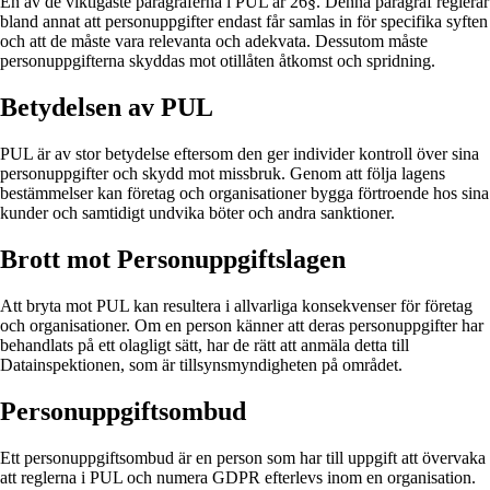
En av de viktigaste paragraferna i PUL är 26§. Denna paragraf reglerar
bland annat att personuppgifter endast får samlas in för specifika syften
och att de måste vara relevanta och adekvata. Dessutom måste
personuppgifterna skyddas mot otillåten åtkomst och spridning.
Betydelsen av PUL
PUL är av stor betydelse eftersom den ger individer kontroll över sina
personuppgifter och skydd mot missbruk. Genom att följa lagens
bestämmelser kan företag och organisationer bygga förtroende hos sina
kunder och samtidigt undvika böter och andra sanktioner.
Brott mot Personuppgiftslagen
Att bryta mot PUL kan resultera i allvarliga konsekvenser för företag
och organisationer. Om en person känner att deras personuppgifter har
behandlats på ett olagligt sätt, har de rätt att anmäla detta till
Datainspektionen, som är tillsynsmyndigheten på området.
Personuppgiftsombud
Ett personuppgiftsombud är en person som har till uppgift att övervaka
att reglerna i PUL och numera GDPR efterlevs inom en organisation.