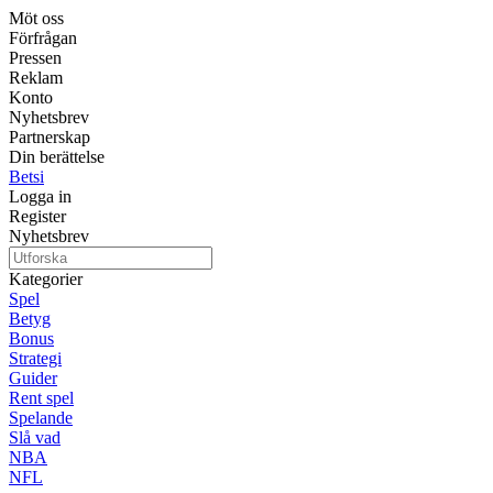
Möt oss
Förfrågan
Pressen
Reklam
Konto
Nyhetsbrev
Partnerskap
Din berättelse
Betsi
Logga in
Register
Nyhetsbrev
Kategorier
Spel
Betyg
Bonus
Strategi
Guider
Rent spel
Spelande
Slå vad
NBA
NFL