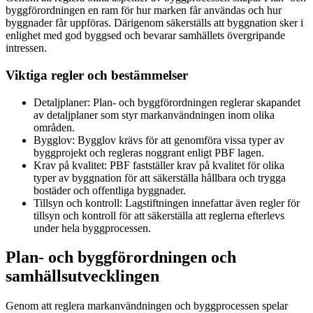
byggförordningen en ram för hur marken får användas och hur
byggnader får uppföras. Därigenom säkerställs att byggnation sker i
enlighet med god byggsed och bevarar samhällets övergripande
intressen.
Viktiga regler och bestämmelser
Detaljplaner: Plan- och byggförordningen reglerar skapandet
av detaljplaner som styr markanvändningen inom olika
områden.
Bygglov: Bygglov krävs för att genomföra vissa typer av
byggprojekt och regleras noggrant enligt PBF lagen.
Krav på kvalitet: PBF fastställer krav på kvalitet för olika
typer av byggnation för att säkerställa hållbara och trygga
bostäder och offentliga byggnader.
Tillsyn och kontroll: Lagstiftningen innefattar även regler för
tillsyn och kontroll för att säkerställa att reglerna efterlevs
under hela byggprocessen.
Plan- och byggförordningen och
samhällsutvecklingen
Genom att reglera markanvändningen och byggprocessen spelar