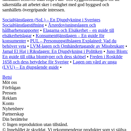
säkerställa att arbetet sker i enlighet med god byggsed och
samhällets övergripande intressen.
Socialtjänstlagen (SoL) – En Djupdykning i Sveriges
Socialtjänstlagstiftning
•
Årsredovisningslagen och
hållbarhetsrapporter
•
Elagarna och Elsäkerhet – en guide till
elsäkerhetslagar
•
Konsumenttjänstlagen – En guide för
konsumenter
•
PUL – Personuppgiftslagen Explained: Vad du
behöver veta
•
LVM-lagen och Omhändertagande av Missbrukare
•
Jamal El Haj i Riksdagen: En Djupdykning i Politiken
•
Juno Blom:
En guide till olika blomtyper och dess skötsel
•
Freden i Roskilde
1658 och dess betydelse för Sverige
•
Lagen om vård av unga
(LVU) – En djupgående guide
•
Betsi
Möt oss
Förfrågan
Pressen
Reklam
Konto
Nyhetsbrev
Partnerskap
Din berättelse
© Ingen reproduktion utan tillstånd.
© Innehållet är skyddat. Vi rekommenderar produkter som vi själva