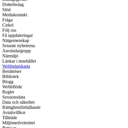
Dotterbolag
Stöd
Mediakontakt
Fråga
Cirkel
Följ oss
Få uppdateringar
Nätgemenskap
Senaste nyheterna
Användargrupp
Närmiljö
Länkar i innehållet
Webbplatskarta
Berättelser
Bibliotek
Blogg
Webbflöde
Regler
Sessionsdata
Data och säkerhet
Rättighetsförhållande
Avtalsvillkor
Tillträde
Miljömedvetenhet
Betsi.se