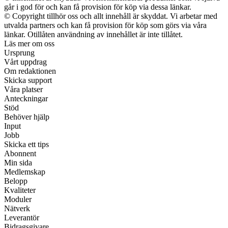
går i god för och kan få provision för köp via dessa länkar.
© Copyright tillhör oss och allt innehåll är skyddat. Vi arbetar med
utvalda partners och kan få provision för köp som görs via våra
länkar. Otillåten användning av innehållet är inte tillåtet.
Läs mer om oss
Ursprung
Vårt uppdrag
Om redaktionen
Skicka support
Våra platser
Anteckningar
Stöd
Behöver hjälp
Input
Jobb
Skicka ett tips
Abonnent
Min sida
Medlemskap
Belopp
Kvaliteter
Moduler
Nätverk
Leverantör
Bidragsgivare