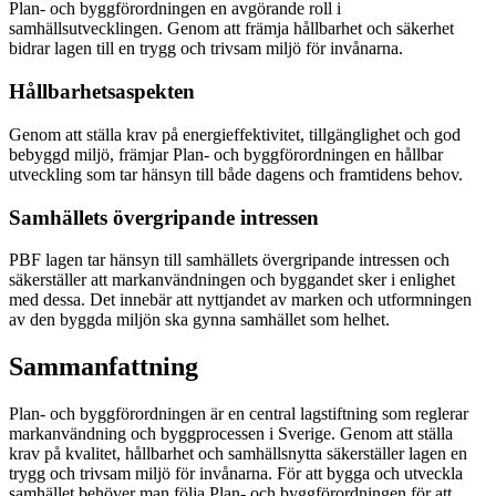
Plan- och byggförordningen en avgörande roll i
samhällsutvecklingen. Genom att främja hållbarhet och säkerhet
bidrar lagen till en trygg och trivsam miljö för invånarna.
Hållbarhetsaspekten
Genom att ställa krav på energieffektivitet, tillgänglighet och god
bebyggd miljö, främjar Plan- och byggförordningen en hållbar
utveckling som tar hänsyn till både dagens och framtidens behov.
Samhällets övergripande intressen
PBF lagen tar hänsyn till samhällets övergripande intressen och
säkerställer att markanvändningen och byggandet sker i enlighet
med dessa. Det innebär att nyttjandet av marken och utformningen
av den byggda miljön ska gynna samhället som helhet.
Sammanfattning
Plan- och byggförordningen är en central lagstiftning som reglerar
markanvändning och byggprocessen i Sverige. Genom att ställa
krav på kvalitet, hållbarhet och samhällsnytta säkerställer lagen en
trygg och trivsam miljö för invånarna. För att bygga och utveckla
samhället behöver man följa Plan- och byggförordningen för att