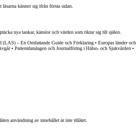
läsarna känner sig ifrån första sidan.
äcka nya tankar, känslor och värden som riktar sig till själen.
d (LAS) – En Omfattande Guide och Förklaring
•
Europas länder och
Avgår
•
Patientdatalagen och Journalföring i Hälso- och Sjukvården
•
ten användning av innehållet är inte tillåtet.