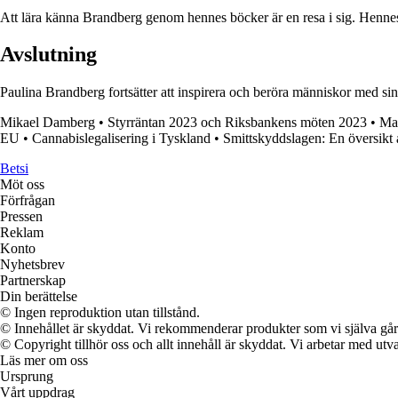
Att lära känna Brandberg genom hennes böcker är en resa i sig. Hennes f
Avslutning
Paulina Brandberg fortsätter att inspirera och beröra människor med sin
Mikael Damberg
•
Styrräntan 2023 och Riksbankens möten 2023
•
Mar
EU
•
Cannabislegalisering i Tyskland
•
Smittskyddslagen: En översikt 
Betsi
Möt oss
Förfrågan
Pressen
Reklam
Konto
Nyhetsbrev
Partnerskap
Din berättelse
© Ingen reproduktion utan tillstånd.
© Innehållet är skyddat. Vi rekommenderar produkter som vi själva går 
© Copyright tillhör oss och allt innehåll är skyddat. Vi arbetar med utva
Läs mer om oss
Ursprung
Vårt uppdrag