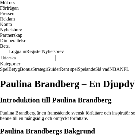
Möt oss
Förfrågan
Pressen
Reklam
Konto
Nyhetsbrev
Partnerskap
Din berättelse
Betsi
Logga in
Register
Nyhetsbrev
Kategorier
Spel
Betyg
Bonus
Strategi
Guider
Rent spel
Spelande
Slå vad
NBA
NFL
Paulina Brandberg – En Djupdy
Introduktion till Paulina Brandberg
Paulina Brandberg är en framstående svensk författare och inspiratör som
henne till en mångsidig och omtyckt författare.
Paulina Brandbergs Bakgrund