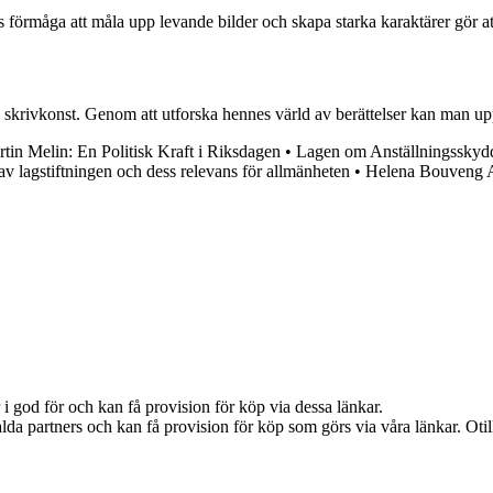
örmåga att måla upp levande bilder och skapa starka karaktärer gör att 
 skrivkonst. Genom att utforska hennes värld av berättelser kan man uppt
tin Melin: En Politisk Kraft i Riksdagen
•
Lagen om Anställningsskyd
av lagstiftningen och dess relevans för allmänheten
•
Helena Bouveng 
i god för och kan få provision för köp via dessa länkar.
lda partners och kan få provision för köp som görs via våra länkar. Otillå