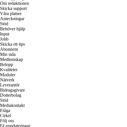
Om redaktionen
Skicka support
Våra platser
Anteckningar
Stöd
Behöver hjälp
Input
Jobb
Skicka ett tips
Abonnent
Min sida
Medlemskap
Belopp
Kvaliteter
Moduler
Nätverk
Leverantör
Bidragsgivare
Dotterbolag
Stöd
Mediakontakt
Fråga
Cirkel
Följ oss
Få uppdateringar