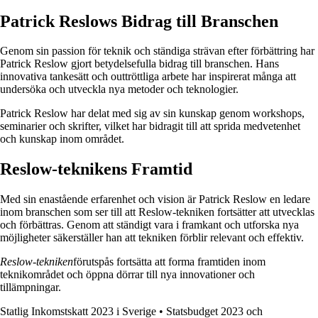
Patrick Reslows Bidrag till Branschen
Genom sin passion för teknik och ständiga strävan efter förbättring har
Patrick Reslow gjort betydelsefulla bidrag till branschen. Hans
innovativa tankesätt och outtröttliga arbete har inspirerat många att
undersöka och utveckla nya metoder och teknologier.
Patrick Reslow har delat med sig av sin kunskap genom workshops,
seminarier och skrifter, vilket har bidragit till att sprida medvetenhet
och kunskap inom området.
Reslow-teknikens Framtid
Med sin enastående erfarenhet och vision är Patrick Reslow en ledare
inom branschen som ser till att Reslow-tekniken fortsätter att utvecklas
och förbättras. Genom att ständigt vara i framkant och utforska nya
möjligheter säkerställer han att tekniken förblir relevant och effektiv.
Reslow-tekniken
förutspås fortsätta att forma framtiden inom
teknikområdet och öppna dörrar till nya innovationer och
tillämpningar.
Statlig Inkomstskatt 2023 i Sverige
•
Statsbudget 2023 och