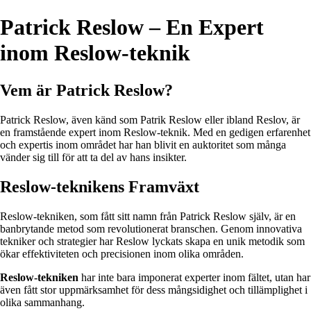
Patrick Reslow – En Expert
inom Reslow-teknik
Vem är Patrick Reslow?
Patrick Reslow, även känd som Patrik Reslow eller ibland Reslov, är
en framstående expert inom Reslow-teknik. Med en gedigen erfarenhet
och expertis inom området har han blivit en auktoritet som många
vänder sig till för att ta del av hans insikter.
Reslow-teknikens Framväxt
Reslow-tekniken, som fått sitt namn från Patrick Reslow själv, är en
banbrytande metod som revolutionerat branschen. Genom innovativa
tekniker och strategier har Reslow lyckats skapa en unik metodik som
ökar effektiviteten och precisionen inom olika områden.
Reslow-tekniken
har inte bara imponerat experter inom fältet, utan har
även fått stor uppmärksamhet för dess mångsidighet och tillämplighet i
olika sammanhang.