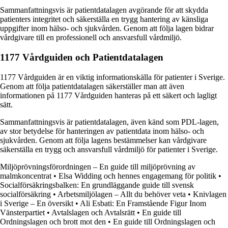
Sammanfattningsvis är patientdatalagen avgörande för att skydda
patienters integritet och säkerställa en trygg hantering av känsliga
uppgifter inom hälso- och sjukvården. Genom att följa lagen bidrar
vårdgivare till en professionell och ansvarsfull vårdmiljö.
1177 Vårdguiden och Patientdatalagen
1177 Vårdguiden är en viktig informationskälla för patienter i Sverige.
Genom att följa patientdatalagen säkerställer man att även
informationen på 1177 Vårdguiden hanteras på ett säkert och lagligt
sätt.
Sammanfattningsvis är patientdatalagen, även känd som PDL-lagen,
av stor betydelse för hanteringen av patientdata inom hälso- och
sjukvården. Genom att följa lagens bestämmelser kan vårdgivare
säkerställa en trygg och ansvarsfull vårdmiljö för patienter i Sverige.
Miljöprövningsförordningen – En guide till miljöprövning av
malmkoncentrat
•
Elsa Widding och hennes engagemang för politik
•
Socialförsäkringsbalken: En grundläggande guide till svensk
socialförsäkring
•
Arbetsmiljölagen – Allt du behöver veta
•
Knivlagen
i Sverige – En översikt
•
Ali Esbati: En Framstående Figur Inom
Vänsterpartiet
•
Avtalslagen och Avtalsrätt
•
En guide till
Ordningslagen och brott mot den
•
En guide till Ordningslagen och