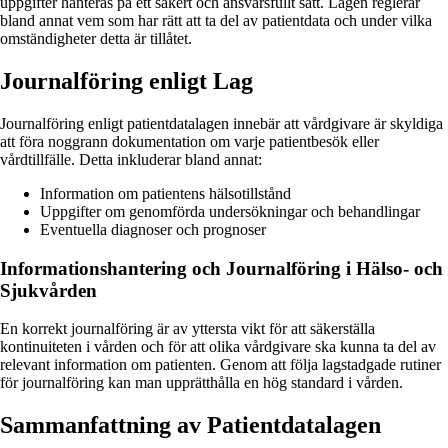
uppgifter hanteras på ett säkert och ansvarsfullt sätt. Lagen reglerar
bland annat vem som har rätt att ta del av patientdata och under vilka
omständigheter detta är tillåtet.
Journalföring enligt Lag
Journalföring enligt patientdatalagen innebär att vårdgivare är skyldiga
att föra noggrann dokumentation om varje patientbesök eller
vårdtillfälle. Detta inkluderar bland annat:
Information om patientens hälsotillstånd
Uppgifter om genomförda undersökningar och behandlingar
Eventuella diagnoser och prognoser
Informationshantering och Journalföring i Hälso- och
Sjukvården
En korrekt journalföring är av yttersta vikt för att säkerställa
kontinuiteten i vården och för att olika vårdgivare ska kunna ta del av
relevant information om patienten. Genom att följa lagstadgade rutiner
för journalföring kan man upprätthålla en hög standard i vården.
Sammanfattning av Patientdatalagen