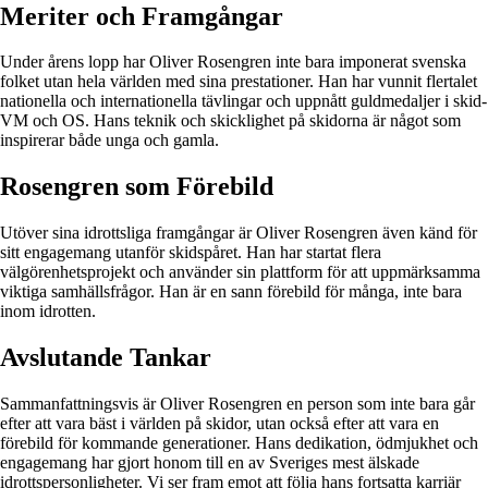
Meriter och Framgångar
Under årens lopp har Oliver Rosengren inte bara imponerat svenska
folket utan hela världen med sina prestationer. Han har vunnit flertalet
nationella och internationella tävlingar och uppnått guldmedaljer i skid-
VM och OS. Hans teknik och skicklighet på skidorna är något som
inspirerar både unga och gamla.
Rosengren som Förebild
Utöver sina idrottsliga framgångar är Oliver Rosengren även känd för
sitt engagemang utanför skidspåret. Han har startat flera
välgörenhetsprojekt och använder sin plattform för att uppmärksamma
viktiga samhällsfrågor. Han är en sann förebild för många, inte bara
inom idrotten.
Avslutande Tankar
Sammanfattningsvis är Oliver Rosengren en person som inte bara går
efter att vara bäst i världen på skidor, utan också efter att vara en
förebild för kommande generationer. Hans dedikation, ödmjukhet och
engagemang har gjort honom till en av Sveriges mest älskade
idrottspersonligheter. Vi ser fram emot att följa hans fortsatta karriär