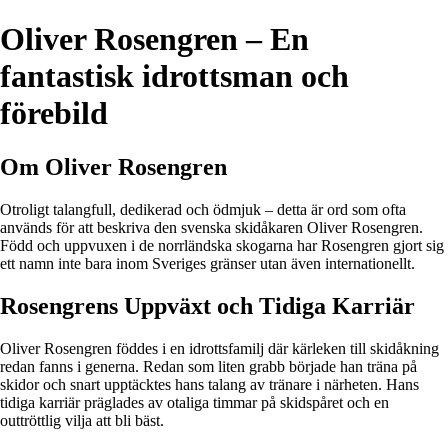
Oliver Rosengren – En
fantastisk idrottsman och
förebild
Om Oliver Rosengren
Otroligt talangfull, dedikerad och ödmjuk – detta är ord som ofta
används för att beskriva den svenska skidåkaren Oliver Rosengren.
Född och uppvuxen i de norrländska skogarna har Rosengren gjort sig
ett namn inte bara inom Sveriges gränser utan även internationellt.
Rosengrens Uppväxt och Tidiga Karriär
Oliver Rosengren föddes i en idrottsfamilj där kärleken till skidåkning
redan fanns i generna. Redan som liten grabb började han träna på
skidor och snart upptäcktes hans talang av tränare i närheten. Hans
tidiga karriär präglades av otaliga timmar på skidspåret och en
outtröttlig vilja att bli bäst.