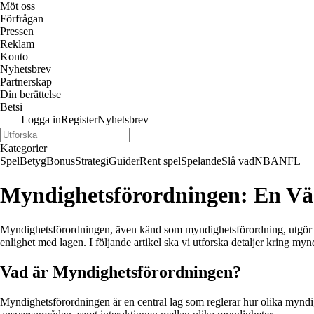
Möt oss
Förfrågan
Pressen
Reklam
Konto
Nyhetsbrev
Partnerskap
Din berättelse
Betsi
Logga in
Register
Nyhetsbrev
Kategorier
Spel
Betyg
Bonus
Strategi
Guider
Rent spel
Spelande
Slå vad
NBA
NFL
Myndighetsförordningen: En Väse
Myndighetsförordningen, även känd som myndighetsförordning, utgör en 
enlighet med lagen. I följande artikel ska vi utforska detaljer kring my
Vad är Myndighetsförordningen?
Myndighetsförordningen är en central lag som reglerar hur olika myndi