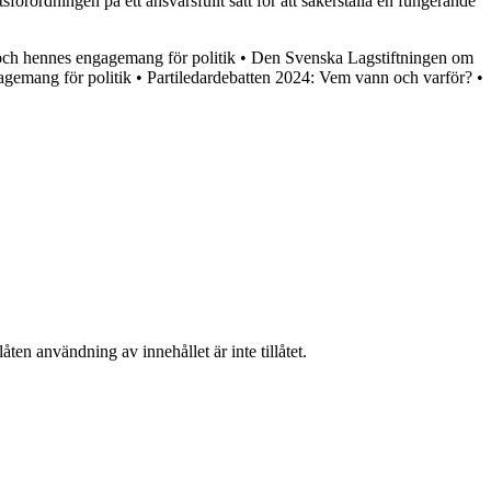
förordningen på ett ansvarsfullt sätt för att säkerställa en fungerande
ch hennes engagemang för politik
•
Den Svenska Lagstiftningen om
gemang för politik
•
Partiledardebatten 2024: Vem vann och varför?
•
ten användning av innehållet är inte tillåtet.