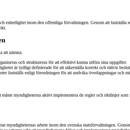
h enhetlighet inom den offentliga förvaltningen. Genom att fastställa re
ekt.
en
da att nämna:
niseras och struktureras för att effektivt kunna utföra sina uppgifter.
ter är tydligt definierade för att säkerställa korrekt och rättvis beslut
 fastställs enligt förordningen för att undvika överlappningar och mi
vt måste myndigheterna aktivt implementera de regler och riktlinjer som 
 myndigheternas arbete inom den svenska statsförvaltningen. Genom att e