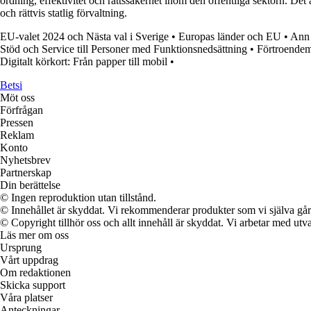
ordning, effektivitet och rättssäkerhet inom den offentliga sektorn. Det 
och rättvis statlig förvaltning.
EU-valet 2024 och Nästa val i Sverige
•
Europas länder och EU
•
Ann 
Stöd och Service till Personer med Funktionsnedsättning
•
Förtroendem
Digitalt körkort: Från papper till mobil
•
Betsi
Möt oss
Förfrågan
Pressen
Reklam
Konto
Nyhetsbrev
Partnerskap
Din berättelse
© Ingen reproduktion utan tillstånd.
© Innehållet är skyddat. Vi rekommenderar produkter som vi själva går 
© Copyright tillhör oss och allt innehåll är skyddat. Vi arbetar med utva
Läs mer om oss
Ursprung
Vårt uppdrag
Om redaktionen
Skicka support
Våra platser
Anteckningar