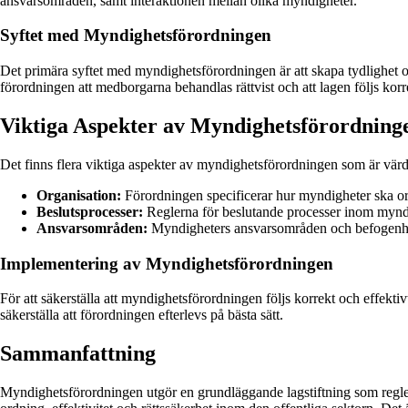
ansvarsområden, samt interaktionen mellan olika myndigheter.
Syftet med Myndighetsförordningen
Det primära syftet med myndighetsförordningen är att skapa tydlighet oc
förordningen att medborgarna behandlas rättvist och att lagen följs korr
Viktiga Aspekter av Myndighetsförordning
Det finns flera viktiga aspekter av myndighetsförordningen som är vär
Organisation:
Förordningen specificerar hur myndigheter ska orga
Beslutsprocesser:
Reglerna för beslutande processer inom myndighe
Ansvarsområden:
Myndigheters ansvarsområden och befogenheter
Implementering av Myndighetsförordningen
För att säkerställa att myndighetsförordningen följs korrekt och effekti
säkerställa att förordningen efterlevs på bästa sätt.
Sammanfattning
Myndighetsförordningen utgör en grundläggande lagstiftning som reglerar