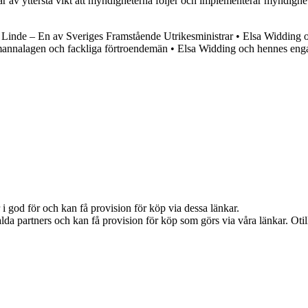
är av yttersta vikt att myndigheterna följer och implementerar myndighets
Linde – En av Sveriges Framstående Utrikesministrar
•
Elsa Widding o
annalagen och fackliga förtroendemän
•
Elsa Widding och hennes enga
i god för och kan få provision för köp via dessa länkar.
lda partners och kan få provision för köp som görs via våra länkar. Otillå