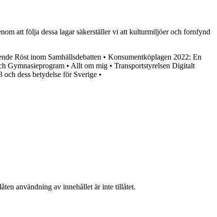
m att följa dessa lagar säkerställer vi att kulturmiljöer och fornfynd
ende Röst inom Samhällsdebatten
•
Konsumentköplagen 2022: En
och Gymnasieprogram
•
Allt om mig
•
Transportstyrelsen Digitalt
 och dess betydelse för Sverige
•
ten användning av innehållet är inte tillåtet.