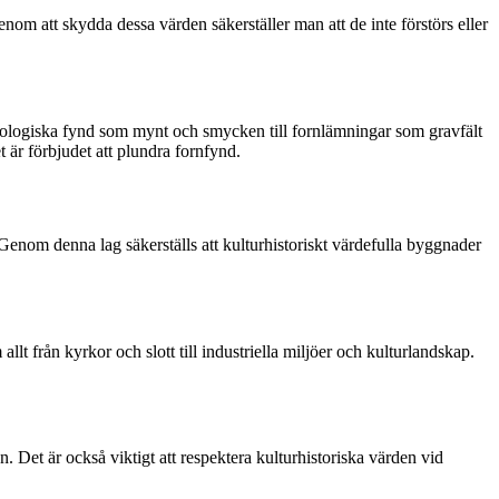
nom att skydda dessa värden säkerställer man att de inte förstörs eller
eologiska fynd som mynt och smycken till fornlämningar som gravfält
t är förbjudet att plundra fornfynd.
enom denna lag säkerställs att kulturhistoriskt värdefulla byggnader
t från kyrkor och slott till industriella miljöer och kulturlandskap.
. Det är också viktigt att respektera kulturhistoriska värden vid