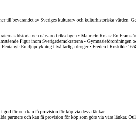
 till bevarandet av Sveriges kulturarv och kulturhistoriska värden. Geno
ternas historia och närvaro i riksdagen
•
Mauricio Rojas: En Framstå
amstående Figur inom Sverigedemokraterna
•
Gymnasieförordningen 
 Fentanyl: En djupdykning i två farliga droger
•
Freden i Roskilde 1658
i god för och kan få provision för köp via dessa länkar.
lda partners och kan få provision för köp som görs via våra länkar. Otillå