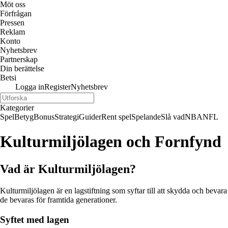
Möt oss
Förfrågan
Pressen
Reklam
Konto
Nyhetsbrev
Partnerskap
Din berättelse
Betsi
Logga in
Register
Nyhetsbrev
Kategorier
Spel
Betyg
Bonus
Strategi
Guider
Rent spel
Spelande
Slå vad
NBA
NFL
Kulturmiljölagen och Fornfynd
Vad är Kulturmiljölagen?
Kulturmiljölagen är en lagstiftning som syftar till att skydda och bevar
de bevaras för framtida generationer.
Syftet med lagen