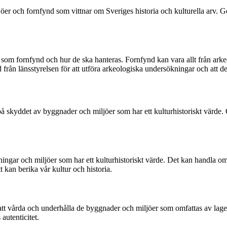
öer och fornfynd som vittnar om Sveriges historia och kulturella arv. Ge
som fornfynd och hur de ska hanteras. Fornfynd kan vara allt från ark
nd från länsstyrelsen för att utföra arkeologiska undersökningar och att de
skyddet av byggnader och miljöer som har ett kulturhistoriskt värde. G
ar och miljöer som har ett kulturhistoriskt värde. Det kan handla om all
 kan berika vår kultur och historia.
 att vårda och underhålla de byggnader och miljöer som omfattas av lagen
autenticitet.