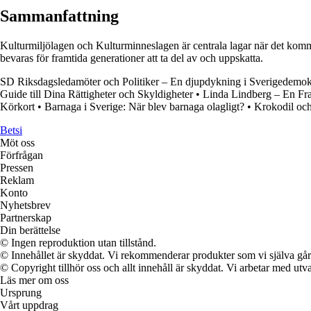
Sammanfattning
Kulturmiljölagen och Kulturminneslagen är centrala lagar när det kommer
bevaras för framtida generationer att ta del av och uppskatta.
SD Riksdagsledamöter och Politiker – En djupdykning i Sverigedemokra
Guide till Dina Rättigheter och Skyldigheter
•
Linda Lindberg – En Fr
Körkort
•
Barnaga i Sverige: När blev barnaga olagligt?
•
Krokodil och
Betsi
Möt oss
Förfrågan
Pressen
Reklam
Konto
Nyhetsbrev
Partnerskap
Din berättelse
© Ingen reproduktion utan tillstånd.
© Innehållet är skyddat. Vi rekommenderar produkter som vi själva går 
© Copyright tillhör oss och allt innehåll är skyddat. Vi arbetar med utva
Läs mer om oss
Ursprung
Vårt uppdrag