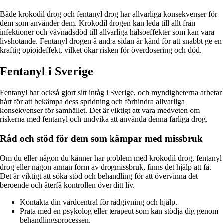
Både krokodil drog och fentanyl drog har allvarliga konsekvenser för
dem som använder dem. Krokodil drogen kan leda till allt från
infektioner och vävnadsdöd till allvarliga hälsoeffekter som kan vara
livshotande. Fentanyl drogen å andra sidan är känd för att snabbt ge en
kraftig opioideffekt, vilket ökar risken för överdosering och död.
Fentanyl i Sverige
Fentanyl har också gjort sitt intåg i Sverige, och myndigheterna arbetar
hårt för att bekämpa dess spridning och förhindra allvarliga
konsekvenser för samhället. Det är viktigt att vara medveten om
riskerna med fentanyl och undvika att använda denna farliga drog.
Råd och stöd för dem som kämpar med missbruk
Om du eller någon du känner har problem med krokodil drog, fentanyl
drog eller någon annan form av drogmissbruk, finns det hjälp att få.
Det är viktigt att söka stöd och behandling för att övervinna det
beroende och återfå kontrollen över ditt liv.
Kontakta din vårdcentral för rådgivning och hjälp.
Prata med en psykolog eller terapeut som kan stödja dig genom
behandlingsprocessen.