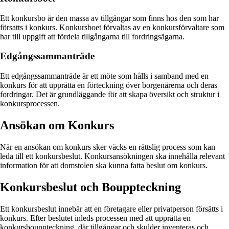
Ett konkursbo är den massa av tillgångar som finns hos den som har
försatts i konkurs. Konkursboet förvaltas av en konkursförvaltare som
har till uppgift att fördela tillgångarna till fordringsägarna.
Edgångssammanträde
Ett edgångssammanträde är ett möte som hålls i samband med en
konkurs för att upprätta en förteckning över borgenärerna och deras
fordringar. Det är grundläggande för att skapa översikt och struktur i
konkursprocessen.
Ansökan om Konkurs
När en ansökan om konkurs sker väcks en rättslig process som kan
leda till ett konkursbeslut. Konkursansökningen ska innehålla relevant
information för att domstolen ska kunna fatta beslut om konkurs.
Konkursbeslut och Bouppteckning
Ett konkursbeslut innebär att en företagare eller privatperson försätts i
konkurs. Efter beslutet inleds processen med att upprätta en
konkursbouppteckning, där tillgångar och skulder inventeras och