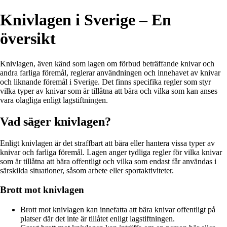
Knivlagen i Sverige – En
översikt
Knivlagen, även känd som lagen om förbud beträffande knivar och
andra farliga föremål, reglerar användningen och innehavet av knivar
och liknande föremål i Sverige. Det finns specifika regler som styr
vilka typer av knivar som är tillåtna att bära och vilka som kan anses
vara olagliga enligt lagstiftningen.
Vad säger knivlagen?
Enligt knivlagen är det straffbart att bära eller hantera vissa typer av
knivar och farliga föremål. Lagen anger tydliga regler för vilka knivar
som är tillåtna att bära offentligt och vilka som endast får användas i
särskilda situationer, såsom arbete eller sportaktiviteter.
Brott mot knivlagen
Brott mot knivlagen kan innefatta att bära knivar offentligt på
platser där det inte är tillåtet enligt lagstiftningen.