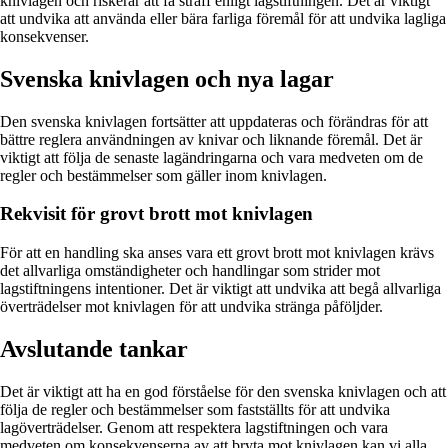
knivlagen och riskerar att få straff enligt lagstiftningen. Det är viktigt
att undvika att använda eller bära farliga föremål för att undvika lagliga
konsekvenser.
Svenska knivlagen och nya lagar
Den svenska knivlagen fortsätter att uppdateras och förändras för att
bättre reglera användningen av knivar och liknande föremål. Det är
viktigt att följa de senaste lagändringarna och vara medveten om de
regler och bestämmelser som gäller inom knivlagen.
Rekvisit för grovt brott mot knivlagen
För att en handling ska anses vara ett grovt brott mot knivlagen krävs
det allvarliga omständigheter och handlingar som strider mot
lagstiftningens intentioner. Det är viktigt att undvika att begå allvarliga
överträdelser mot knivlagen för att undvika stränga påföljder.
Avslutande tankar
Det är viktigt att ha en god förståelse för den svenska knivlagen och att
följa de regler och bestämmelser som fastställts för att undvika
lagöverträdelser. Genom att respektera lagstiftningen och vara
medveten om konsekvenserna av att bryta mot knivlagen kan vi alla