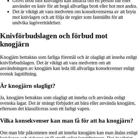
Grovt brott mot knivlagen kan inträffa om en person bär eller
använder en kniv för att begå allvarliga brott eller hot mot andra.
Det är viktigt att vara medveten om konsekvenserna av att bryta
mot knivlagen och att följa de regler som fastställts för att
undvika lagöverträdelser.
Knivförbudslagen och förbud mot
knogjärn
Knogjärn betraktas som farliga föremål och är olagligt att inneha enligt
knivförbudslagen. Det är viktigt att vara medveten om att
användningen av knogjärn kan leda till allvarliga konsekvenser enligt
svensk lagstiftning.
Är knogjärn olagligt?
Ja, knogjärn betraktas som olagligt att inneha och använda enligt
svenska lagar. Det är strängt förbjudet att bära eller använda knogjärn,
eftersom det klassificeras som ett farligt vapen.
Vilka konsekvenser kan man få för att ha knogjärn?
Om man blir påkommen med att inneha knogjärn kan man åtalas enligt