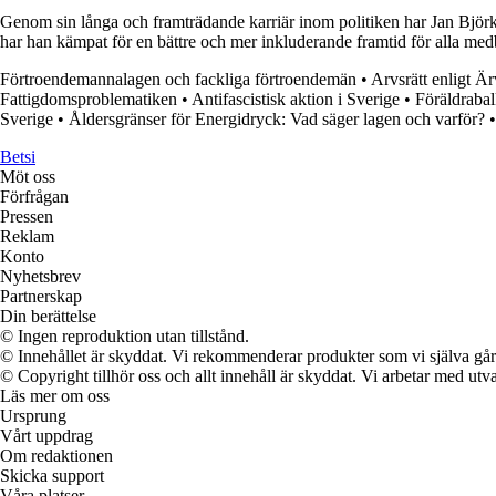
Genom sin långa och framträdande karriär inom politiken har Jan Björkl
har han kämpat för en bättre och mer inkluderande framtid för alla med
Förtroendemannalagen och fackliga förtroendemän
•
Arvsrätt enligt Ä
Fattigdomsproblematiken
•
Antifascistisk aktion i Sverige
•
Föräldrabal
Sverige
•
Åldersgränser för Energidryck: Vad säger lagen och varför?
Betsi
Möt oss
Förfrågan
Pressen
Reklam
Konto
Nyhetsbrev
Partnerskap
Din berättelse
© Ingen reproduktion utan tillstånd.
© Innehållet är skyddat. Vi rekommenderar produkter som vi själva går 
© Copyright tillhör oss och allt innehåll är skyddat. Vi arbetar med utva
Läs mer om oss
Ursprung
Vårt uppdrag
Om redaktionen
Skicka support
Våra platser