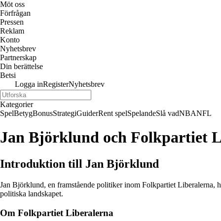
Möt oss
Förfrågan
Pressen
Reklam
Konto
Nyhetsbrev
Partnerskap
Din berättelse
Betsi
Logga in
Register
Nyhetsbrev
Kategorier
Spel
Betyg
Bonus
Strategi
Guider
Rent spel
Spelande
Slå vad
NBA
NFL
Jan Björklund och Folkpartiet L
Introduktion till Jan Björklund
Jan Björklund, en framstående politiker inom Folkpartiet Liberalerna, h
politiska landskapet.
Om Folkpartiet Liberalerna