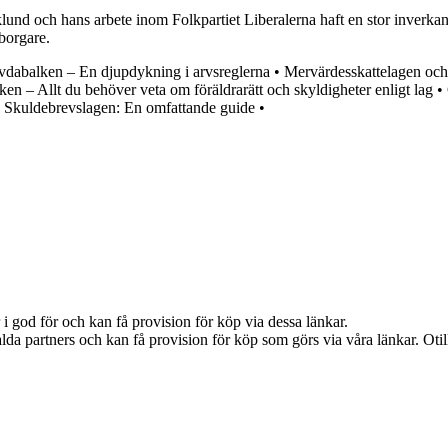
und och hans arbete inom Folkpartiet Liberalerna haft en stor inverkan 
borgare.
rvdabalken – En djupdykning i arvsreglerna
•
Mervärdesskattelagen o
ken – Allt du behöver veta om föräldrarätt och skyldigheter enligt lag
•
•
Skuldebrevslagen: En omfattande guide
•
i god för och kan få provision för köp via dessa länkar.
lda partners och kan få provision för köp som görs via våra länkar. Otillå