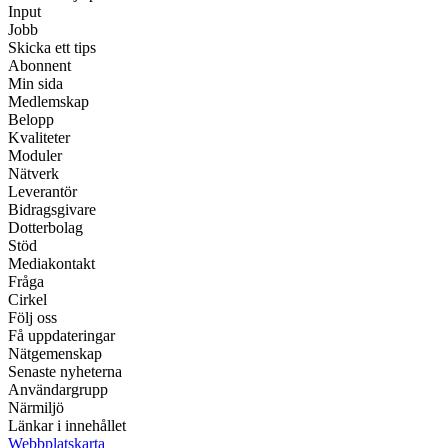
Input
Jobb
Skicka ett tips
Abonnent
Min sida
Medlemskap
Belopp
Kvaliteter
Moduler
Nätverk
Leverantör
Bidragsgivare
Dotterbolag
Stöd
Mediakontakt
Fråga
Cirkel
Följ oss
Få uppdateringar
Nätgemenskap
Senaste nyheterna
Användargrupp
Närmiljö
Länkar i innehållet
Webbplatskarta