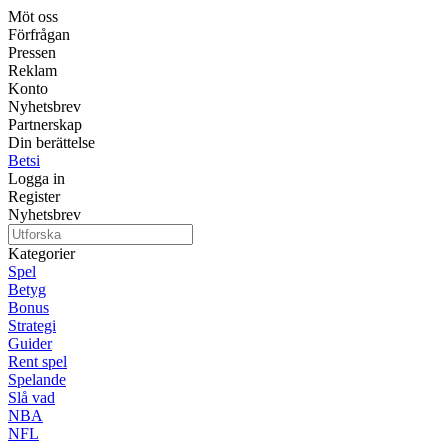
Möt oss
Förfrågan
Pressen
Reklam
Konto
Nyhetsbrev
Partnerskap
Din berättelse
Betsi
Logga in
Register
Nyhetsbrev
Kategorier
Spel
Betyg
Bonus
Strategi
Guider
Rent spel
Spelande
Slå vad
NBA
NFL