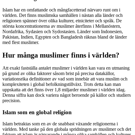
Islam har en omfattande och mångfacetterad närvaro runt om i
världen. Det finns muslimska samhällen i nästan alla länder och
religionen spänner över olika kulturer, etniciteter och språk. De
största koncentrationerna av muslimer återfinns i Mellanöstern,
Nordafrika, Sydasien och Sydostasien. Länder som Indonesien,
Pakistan, Indien, Egypten och Bangladesh räknas bland de länder
med flest muslimer.
Hur många muslimer finns i världen?
Att exakt fastställa antalet muslimer i världen kan vara en utmaning
på grund av olika faktorer såsom brist på precisa datakällor,
variationsrika definitioner av vad som innebär att vara muslim och
komplexiteten i global befolkningstillväxt. Trots detta kan man
uppskatta att det finns över 1,8 miljarder muslimer i världen idag.
Denna siffra kan dock variera något beroende på källor och studiers
precision.
Islam som en global religion
Islam betraktas som en av de snabbast växande religionerna i
världen. Med tanke på den globala spridningen av muslimer och det
faktum att islam är närvarande i många olika samhällen och kulturer,