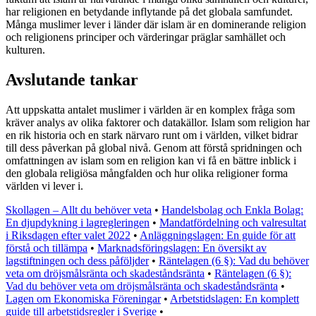
har religionen en betydande inflytande på det globala samfundet.
Många muslimer lever i länder där islam är en dominerande religion
och religionens principer och värderingar präglar samhället och
kulturen.
Avslutande tankar
Att uppskatta antalet muslimer i världen är en komplex fråga som
kräver analys av olika faktorer och datakällor. Islam som religion har
en rik historia och en stark närvaro runt om i världen, vilket bidrar
till dess påverkan på global nivå. Genom att förstå spridningen och
omfattningen av islam som en religion kan vi få en bättre inblick i
den globala religiösa mångfalden och hur olika religioner forma
världen vi lever i.
Skollagen – Allt du behöver veta
•
Handelsbolag och Enkla Bolag:
En djupdykning i lagregleringen
•
Mandatfördelning och valresultat
i Riksdagen efter valet 2022
•
Anläggningslagen: En guide för att
förstå och tillämpa
•
Marknadsföringslagen: En översikt av
lagstiftningen och dess påföljder
•
Räntelagen (6 §): Vad du behöver
veta om dröjsmålsränta och skadeståndsränta
•
Räntelagen (6 §):
Vad du behöver veta om dröjsmålsränta och skadeståndsränta
•
Lagen om Ekonomiska Föreningar
•
Arbetstidslagen: En komplett
guide till arbetstidsregler i Sverige
•