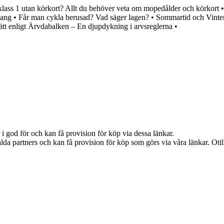
ass 1 utan körkort? Allt du behöver veta om mopedålder och körkort
mang
•
Får man cykla berusad? Vad säger lagen?
•
Sommartid och Vinte
ätt enligt Ärvdabalken – En djupdykning i arvsreglerna
•
i god för och kan få provision för köp via dessa länkar.
lda partners och kan få provision för köp som görs via våra länkar. Otillå