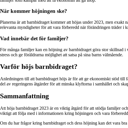
familjer som kämpar med att få ekonomin att gå ihop.
När kommer höjningen ske?
Planerna är att barnbidraget kommer att höjas under 2023, men exakt när 
relevanta myndigheter för att vara förberedd när förändringen träder i kr
Vad innebär det för familjer?
För många familjer kan en höjning av barnbidraget göra stor skillnad i
stress och ge föräldrarna möjlighet att satsa på sina barns välmående.
Varför höjs barnbidraget?
Anledningen till att barnbidraget höjs är för att ge ekonomiskt stöd till
del av regeringens åtgärder för att minska klyftorna i samhället och skap
Sammanfattning
Att höja barnbidraget 2023 är en viktig åtgärd för att stödja familjer oc
viktigt att följa med i informationen kring höjningen och vara förberedd
Om du har frågor kring barnbidraget och dess höjning kan det vara bra 