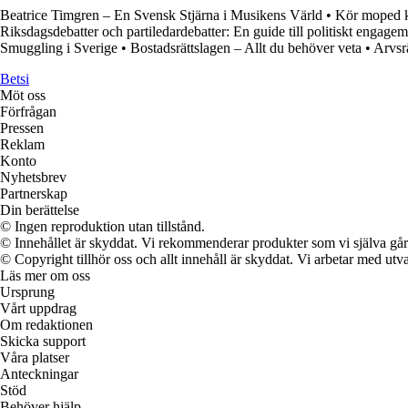
Beatrice Timgren – En Svensk Stjärna i Musikens Värld
•
Kör moped kl
Riksdagsdebatter och partiledardebatter: En guide till politiskt engage
Smuggling i Sverige
•
Bostadsrättslagen – Allt du behöver veta
•
Arvsr
Betsi
Möt oss
Förfrågan
Pressen
Reklam
Konto
Nyhetsbrev
Partnerskap
Din berättelse
© Ingen reproduktion utan tillstånd.
© Innehållet är skyddat. Vi rekommenderar produkter som vi själva går 
© Copyright tillhör oss och allt innehåll är skyddat. Vi arbetar med utva
Läs mer om oss
Ursprung
Vårt uppdrag
Om redaktionen
Skicka support
Våra platser
Anteckningar
Stöd
Behöver hjälp