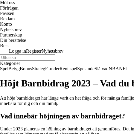
Möt oss
Förfrågan
Pressen
Reklam
Konto
Nyhetsbrev
Partnerskap
Din berättelse
Betsi
Logga in
Register
Nyhetsbrev
Kategorier
Spel
Betyg
Bonus
Strategi
Guider
Rent spel
Spelande
Slå vad
NBA
NFL
Höjt Barnbidrag 2023 – Vad du 
Att höja barnbidraget har länge varit en het fråga och för många familje
innebära för dig och din familj.
Vad innebär höjningen av barnbidraget?
Under 2023 planeras en höjning av barnbidraget att genomföras. Det in