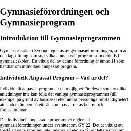
Gymnasieförordningen och
Gymnasieprogram
Introduktion till Gymnasieprogrammen
Gymnasieskolan i Sverige regleras av gymnasieförordningen, som är
den lagstiftning som styr vilka ämnen och program som erbjuds i
gymnasieskolan. En viktig del av denna förordning är ämne 11 som
handlar om individuellt anpassat program.
Individuellt Anpassat Program – Vad är det?
Individuellt anpassat program är en möjlighet för elever som av olika
anledningar inte kan följa det vanliga gymnasieprogrammet (till
exempel på grund av hälsoskäl eller andra personliga omständigheter)
att studera ämnen på ett sätt som passar deras behov och
förutsättningar.
Det individuellt anpassade programmet regleras i
gymnasieförordningen under avsnittet om GY 22. Det är viktigt att
förstå att detta program inte innebär att eleven får ett lättare program,