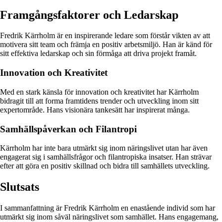
Framgångsfaktorer och Ledarskap
Fredrik Kärrholm är en inspirerande ledare som förstår vikten av att
motivera sitt team och främja en positiv arbetsmiljö. Han är känd för
sitt effektiva ledarskap och sin förmåga att driva projekt framåt.
Innovation och Kreativitet
Med en stark känsla för innovation och kreativitet har Kärrholm
bidragit till att forma framtidens trender och utveckling inom sitt
expertområde. Hans visionära tankesätt har inspirerat många.
Samhällspåverkan och Filantropi
Kärrholm har inte bara utmärkt sig inom näringslivet utan har även
engagerat sig i samhällsfrågor och filantropiska insatser. Han strävar
efter att göra en positiv skillnad och bidra till samhällets utveckling.
Slutsats
I sammanfattning är Fredrik Kärrholm en enastående individ som har
utmärkt sig inom såväl näringslivet som samhället. Hans engagemang,