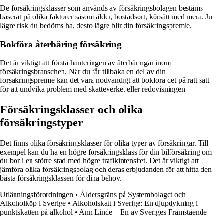
De försäkringsklasser som används av försäkringsbolagen bestäms
baserat på olika faktorer såsom ålder, bostadsort, körsätt med mera. Ju
lägre risk du bedöms ha, desto lägre blir din försäkringspremie.
Bokföra återbäring försäkring
Det är viktigt att förstå hanteringen av återbäringar inom
försäkringsbranschen. När du får tillbaka en del av din
försäkringspremie kan det vara nödvändigt att bokföra det på rätt sätt
för att undvika problem med skatteverket eller redovisningen.
Försäkringsklasser och olika
försäkringstyper
Det finns olika försäkringsklasser för olika typer av försäkringar. Till
exempel kan du ha en högre försäkringsklass för din bilförsäkring om
du bor i en större stad med högre trafikintensitet. Det är viktigt att
jämföra olika försäkringsbolag och deras erbjudanden för att hitta den
bästa försäkringsklassen för dina behov.
Utlänningsförordningen
•
Åldersgräns på Systembolaget och
Alkoholköp i Sverige
•
Alkoholskatt i Sverige: En djupdykning i
punktskatten på alkohol
•
Ann Linde – En av Sveriges Framstående