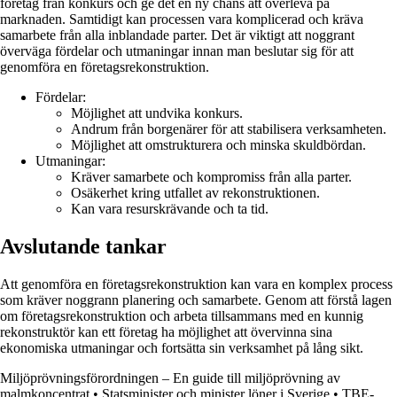
företag från konkurs och ge det en ny chans att överleva på
marknaden. Samtidigt kan processen vara komplicerad och kräva
samarbete från alla inblandade parter. Det är viktigt att noggrant
överväga fördelar och utmaningar innan man beslutar sig för att
genomföra en företagsrekonstruktion.
Fördelar:
Möjlighet att undvika konkurs.
Andrum från borgenärer för att stabilisera verksamheten.
Möjlighet att omstrukturera och minska skuldbördan.
Utmaningar:
Kräver samarbete och kompromiss från alla parter.
Osäkerhet kring utfallet av rekonstruktionen.
Kan vara resurskrävande och ta tid.
Avslutande tankar
Att genomföra en företagsrekonstruktion kan vara en komplex process
som kräver noggrann planering och samarbete. Genom att förstå lagen
om företagsrekonstruktion och arbeta tillsammans med en kunnig
rekonstruktör kan ett företag ha möjlighet att övervinna sina
ekonomiska utmaningar och fortsätta sin verksamhet på lång sikt.
Miljöprövningsförordningen – En guide till miljöprövning av
malmkoncentrat
•
Statsminister och minister löner i Sverige
•
TBE-