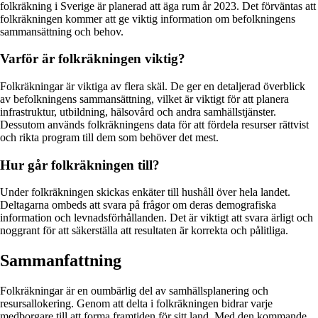
folkräkning i Sverige är planerad att äga rum år 2023. Det förväntas att
folkräkningen kommer att ge viktig information om befolkningens
sammansättning och behov.
Varför är folkräkningen viktig?
Folkräkningar är viktiga av flera skäl. De ger en detaljerad överblick
av befolkningens sammansättning, vilket är viktigt för att planera
infrastruktur, utbildning, hälsovård och andra samhällstjänster.
Dessutom används folkräkningens data för att fördela resurser rättvist
och rikta program till dem som behöver det mest.
Hur går folkräkningen till?
Under folkräkningen skickas enkäter till hushåll över hela landet.
Deltagarna ombeds att svara på frågor om deras demografiska
information och levnadsförhållanden. Det är viktigt att svara ärligt och
noggrant för att säkerställa att resultaten är korrekta och pålitliga.
Sammanfattning
Folkräkningar är en oumbärlig del av samhällsplanering och
resursallokering. Genom att delta i folkräkningen bidrar varje
medborgare till att forma framtiden för sitt land. Med den kommande