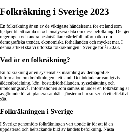
Folkräkning i Sverige 2023
En folkräkning är en av de viktigaste händelserna för ett land som
hjälper till att samla in och analysera data om dess befolkning. Det ger
regeringen och andra beslutsfattare värdefull information om
demografiska trender, ekonomiska förhållanden och mycket mer. I
denna artikel ska vi utforska folkräkningen i Sverige för år 2023.
Vad är en folkräkning?
En folkräkning är en systematisk insamling av demografisk
information om befolkningen i ett land. Det inkluderar vanligtvis
åldersfördelning, kön, bostadsförhållanden, sysselsättning och
utbildningsnivå. Informationen som samlas in under en folkräkning är
avgörande för att planera samhällstjänster och resurser på ett effektivt
sätt.
Folkräkningen i Sverige
I Sverige genomförs folkräkningen vart tionde år för att få en
uppdaterad och heltäckande bild av landets befolkning. Nästa