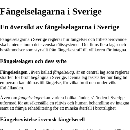
Fängelselagarna i Sverige
En översikt av fängelselagarna i Sverige
Fängelselagarna i Sverige reglerar hur fängelser och frihetsberövande
ska hanteras inom det svenska rättssystemet. Det finns flera lagar och
bestämmelser som styr allt från fängelsestraff till villkoren för intagna.
Fängelselagen och dess syfte
Fängelselagen
, även kallad
fängelselag
, är en central lag som reglerar
straffen för brott begångna i Sverige. Denna lag fastställer hur lång tid
en person kan dömas till fängelse, för vilka brott och under vilka
förhållanden.
Även om
fängelselagen
kan variera i olika länder, så är den i Sverige
utformad för att säkerställa en rättvis och human behandling av intagna
samt att främja rehabilitering för att minska återfall i brottslighet.
Fängelsevistelse i svensk fängelsecell