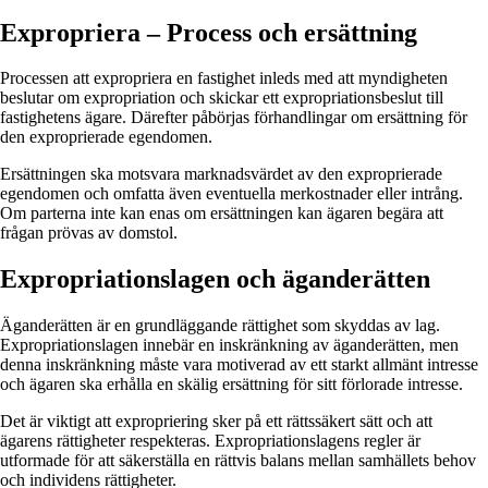
Expropriera – Process och ersättning
Processen att expropriera en fastighet inleds med att myndigheten
beslutar om expropriation och skickar ett expropriationsbeslut till
fastighetens ägare. Därefter påbörjas förhandlingar om ersättning för
den exproprierade egendomen.
Ersättningen ska motsvara marknadsvärdet av den exproprierade
egendomen och omfatta även eventuella merkostnader eller intrång.
Om parterna inte kan enas om ersättningen kan ägaren begära att
frågan prövas av domstol.
Expropriationslagen och äganderätten
Äganderätten är en grundläggande rättighet som skyddas av lag.
Expropriationslagen innebär en inskränkning av äganderätten, men
denna inskränkning måste vara motiverad av ett starkt allmänt intresse
och ägaren ska erhålla en skälig ersättning för sitt förlorade intresse.
Det är viktigt att expropriering sker på ett rättssäkert sätt och att
ägarens rättigheter respekteras. Expropriationslagens regler är
utformade för att säkerställa en rättvis balans mellan samhällets behov
och individens rättigheter.