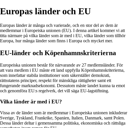
Europas länder och EU
Europas länder är många och varierade, och en stor del av dem är
medlemmar i Europeiska unionen (EU). I denna artikel kommer vi att
titta närmare på vilka länder som är med i EU, vilka länder som tillhör
Europa, hur många länder som finns i Europa och mycket mer.
EU-länder och Köpenhamnskriterierna
Europeiska unionen består för närvarande av 27 medlemsländer. För
att vara medlem i EU måste ett land uppfylla Köpenhamnskriterierna,
som innefattar stabila institutioner som säkerställer demokrati,
rättsstatens principer, respekt för mänskliga rättigheter samt ett
fungerande marknadsekonomi. Dessutom måste landet kunna ta emot
och genomföra EU:s regelverk, det vill säga EU-lagstiftning.
Vilka länder är med i EU?
Vissa av de länder som är medlemmar i Europeiska unionen inkluderar
Sverige, Tyskland, Frankrike, Spanien, Italien, Danmark, samt Polen.
Dessa länder deltar i gemensamma politiska, ekonomiska och rättsliga