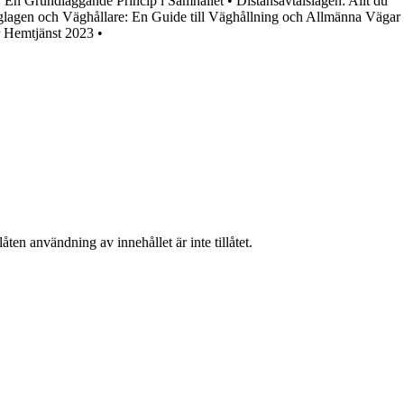
: En Grundläggande Princip i Samhället
•
Distansavtalslagen: Allt du
lagen och Väghållare: En Guide till Väghållning och Allmänna Vägar
r Hemtjänst 2023
•
ten användning av innehållet är inte tillåtet.