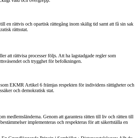
kligt våld och övergrepp.
ill en rättvis och opartisk rättegång inom skälig tid samt att få sin sak
tisk rättsstat.
r att rättvisa processer följs. Att ha lagstadgade regler som
ttsväsendet och trygghet för befolkningen.
per som EKMR Artikel 6 främjas respekten för individens rättigheter och
tssäker och demokratisk stat.
inom medlemsländerna. Genom att garantera rätten till liv och rätten till
a bestämmelser implementeras och respekteras för att säkertställa en