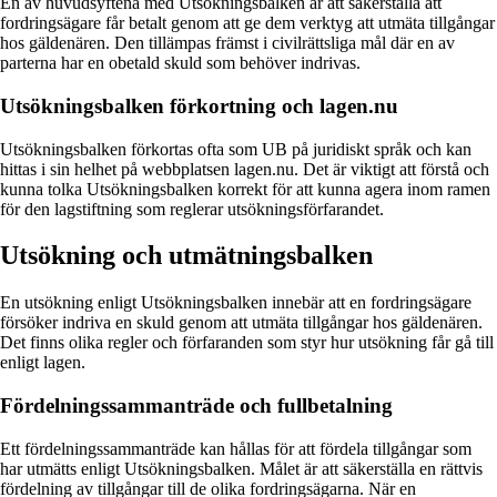
En av huvudsyftena med Utsökningsbalken är att säkerställa att
fordringsägare får betalt genom att ge dem verktyg att utmäta tillgångar
hos gäldenären. Den tillämpas främst i civilrättsliga mål där en av
parterna har en obetald skuld som behöver indrivas.
Utsökningsbalken förkortning och lagen.nu
Utsökningsbalken förkortas ofta som UB på juridiskt språk och kan
hittas i sin helhet på webbplatsen lagen.nu. Det är viktigt att förstå och
kunna tolka Utsökningsbalken korrekt för att kunna agera inom ramen
för den lagstiftning som reglerar utsökningsförfarandet.
Utsökning och utmätningsbalken
En utsökning enligt Utsökningsbalken innebär att en fordringsägare
försöker indriva en skuld genom att utmäta tillgångar hos gäldenären.
Det finns olika regler och förfaranden som styr hur utsökning får gå till
enligt lagen.
Fördelningssammanträde och fullbetalning
Ett fördelningssammanträde kan hållas för att fördela tillgångar som
har utmätts enligt Utsökningsbalken. Målet är att säkerställa en rättvis
fördelning av tillgångar till de olika fordringsägarna. När en