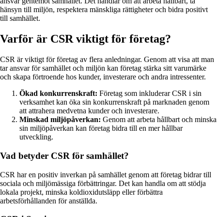
ansvar gentemot samhället. Det handlar om att arbeta hållbart, ta
hänsyn till miljön, respektera mänskliga rättigheter och bidra positivt
till samhället.
Varför är CSR viktigt för företag?
CSR är viktigt för företag av flera anledningar. Genom att visa att man
tar ansvar för samhället och miljön kan företag stärka sitt varumärke
och skapa förtroende hos kunder, investerare och andra intressenter.
Ökad konkurrenskraft:
Företag som inkluderar CSR i sin
verksamhet kan öka sin konkurrenskraft på marknaden genom
att attrahera medvetna kunder och investerare.
Minskad miljöpåverkan:
Genom att arbeta hållbart och minska
sin miljöpåverkan kan företag bidra till en mer hållbar
utveckling.
Vad betyder CSR för samhället?
CSR har en positiv inverkan på samhället genom att företag bidrar till
sociala och miljömässiga förbättringar. Det kan handla om att stödja
lokala projekt, minska koldioxidutsläpp eller förbättra
arbetsförhållanden för anställda.