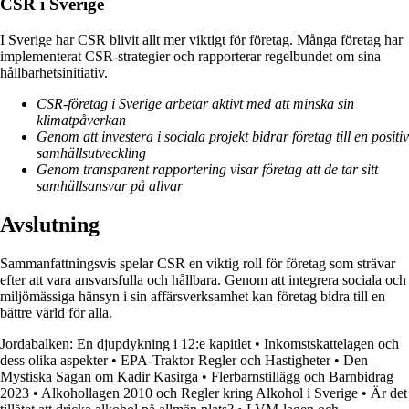
CSR i Sverige
I Sverige har CSR blivit allt mer viktigt för företag. Många företag har
implementerat CSR-strategier och rapporterar regelbundet om sina
hållbarhetsinitiativ.
CSR-företag i Sverige arbetar aktivt med att minska sin
klimatpåverkan
Genom att investera i sociala projekt bidrar företag till en positiv
samhällsutveckling
Genom transparent rapportering visar företag att de tar sitt
samhällsansvar på allvar
Avslutning
Sammanfattningsvis spelar CSR en viktig roll för företag som strävar
efter att vara ansvarsfulla och hållbara. Genom att integrera sociala och
miljömässiga hänsyn i sin affärsverksamhet kan företag bidra till en
bättre värld för alla.
Jordabalken: En djupdykning i 12:e kapitlet
•
Inkomstskattelagen och
dess olika aspekter
•
EPA-Traktor Regler och Hastigheter
•
Den
Mystiska Sagan om Kadir Kasirga
•
Flerbarnstillägg och Barnbidrag
2023
•
Alkohollagen 2010 och Regler kring Alkohol i Sverige
•
Är det