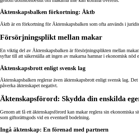
genom domstolsbeslut om makarna inte kan komma överens.
Äktenskapsbalken förkortning: Äktb
Äktb är en förkortning för Äktenskapsbalken som ofta används i juridi
Försörjningsplikt mellan makar
En viktig del av Äktenskapsbalken är försörjningsplikten mellan makar. 
syftar till att säkerställa att ingen av makarna hamnar i ekonomisk nöd
Äktenskapsbrott enligt svensk lag
Äktenskapsbalken reglerar även äktenskapsbrott enligt svensk lag. Det k
påverka äktenskapet negativt.
Äktenskapsförord: Skydda din enskilda eg
Genom att få ett äktenskapsförord kan makar reglera sin ekonomiska s
som giftorättsgods vid en eventuell bodelning.
Ingå äktenskap: En förenad med partnern