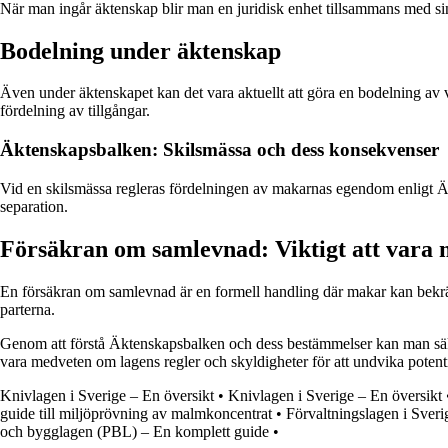
När man ingår äktenskap blir man en juridisk enhet tillsammans med sin 
Bodelning under äktenskap
Även under äktenskapet kan det vara aktuellt att göra en bodelning av vis
fördelning av tillgångar.
Äktenskapsbalken: Skilsmässa och dess konsekvenser
Vid en skilsmässa regleras fördelningen av makarnas egendom enligt Äkt
separation.
Försäkran om samlevnad: Viktigt att vara
En försäkran om samlevnad är en formell handling där makar kan bekräft
parterna.
Genom att förstå Äktenskapsbalken och dess bestämmelser kan man säkers
vara medveten om lagens regler och skyldigheter för att undvika potenti
Knivlagen i Sverige – En översikt
•
Knivlagen i Sverige – En översikt
guide till miljöprövning av malmkoncentrat
•
Förvaltningslagen i Sveri
och bygglagen (PBL) – En komplett guide
•