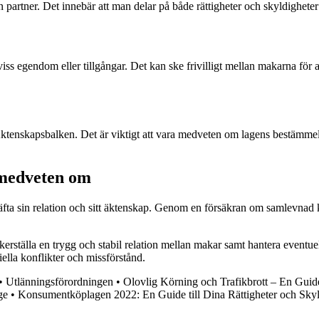
partner. Det innebär att man delar på både rättigheter och skyldigheter
s egendom eller tillgångar. Det kan ske frivilligt mellan makarna för att
enskapsbalken. Det är viktigt att vara medveten om lagens bestämmelser 
 medveten om
a sin relation och sitt äktenskap. Genom en försäkran om samlevnad kan
tälla en trygg och stabil relation mellan makar samt hantera eventuella
ella konflikter och missförstånd.
•
Utlänningsförordningen
•
Olovlig Körning och Trafikbrott – En Guid
ge
•
Konsumentköplagen 2022: En Guide till Dina Rättigheter och Skyl