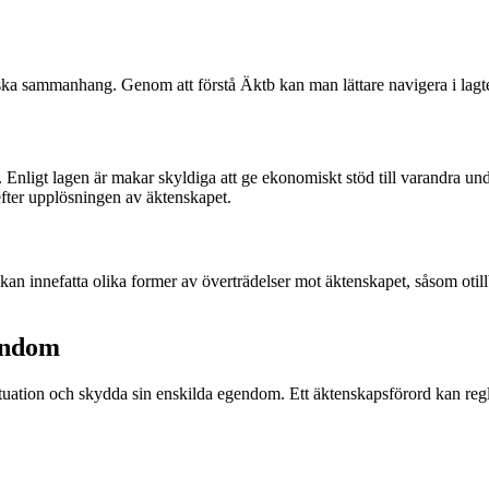
ska sammanhang. Genom att förstå Äktb kan man lättare navigera i lagte
Enligt lagen är makar skyldiga att ge ekonomiskt stöd till varandra und
 efter upplösningen av äktenskapet.
an innefatta olika former av överträdelser mot äktenskapet, såsom otill
endom
ituation och skydda sin enskilda egendom. Ett äktenskapsförord kan re