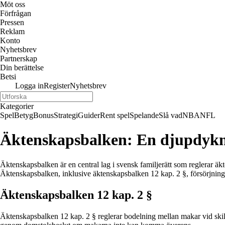
Möt oss
Förfrågan
Pressen
Reklam
Konto
Nyhetsbrev
Partnerskap
Din berättelse
Betsi
Logga in
Register
Nyhetsbrev
Kategorier
Spel
Betyg
Bonus
Strategi
Guider
Rent spel
Spelande
Slå vad
NBA
NFL
Äktenskapsbalken: En djupdykni
Äktenskapsbalken är en central lag i svensk familjerätt som reglerar äk
Äktenskapsbalken, inklusive äktenskapsbalken 12 kap. 2 §, försörjnin
Äktenskapsbalken 12 kap. 2 §
Äktenskapsbalken 12 kap. 2 § reglerar bodelning mellan makar vid ski