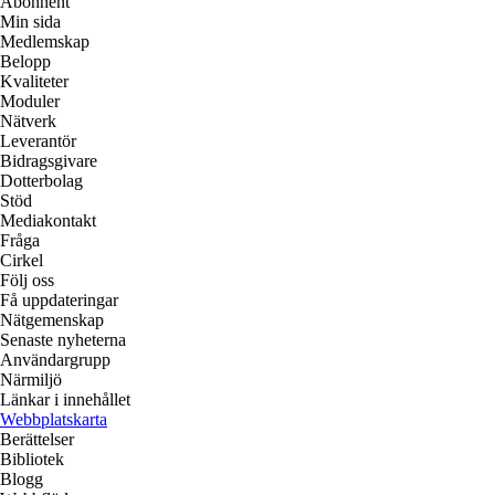
Abonnent
Min sida
Medlemskap
Belopp
Kvaliteter
Moduler
Nätverk
Leverantör
Bidragsgivare
Dotterbolag
Stöd
Mediakontakt
Fråga
Cirkel
Följ oss
Få uppdateringar
Nätgemenskap
Senaste nyheterna
Användargrupp
Närmiljö
Länkar i innehållet
Webbplatskarta
Berättelser
Bibliotek
Blogg