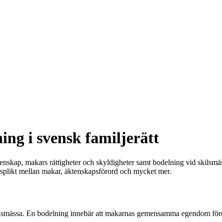
ng i svensk familjerätt
tenskap, makars rättigheter och skyldigheter samt bodelning vid skilsmäs
gsplikt mellan makar, äktenskapsförord och mycket mer.
lsmässa. En bodelning innebär att makarnas gemensamma egendom fördela